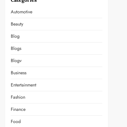
Automotive
Beauty
Blog
Blogs
Blogv
Business
Entertainment
Fashion
Finance
Food
t