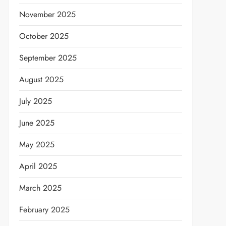
November 2025
October 2025
September 2025
August 2025
July 2025
June 2025
May 2025
April 2025
March 2025
February 2025