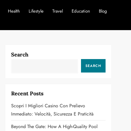
Health
Lifestyle
Travel
Education
Blog
Search
SEARCH
Recent Posts
Scopri I Migliori Casino Con Prelievo
Immediato: Velocità, Sicurezza E Praticità
Beyond The Gate: How A High-Quality Pool