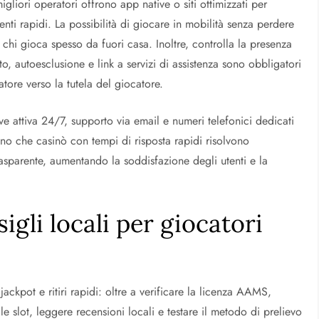
igliori operatori offrono app native o siti ottimizzati per
nti rapidi. La possibilità di giocare in mobilità senza perdere
 chi gioca spesso da fuori casa. Inoltre, controlla la presenza
to, autoesclusione e link a servizi di assistenza sono obbligatori
ore verso la tutela del giocatore.
live attiva 24/7, supporto via email e numeri telefonici dedicati
rano che casinò con tempi di risposta rapidi risolvono
asparente, aumentando la soddisfazione degli utenti e la
igli locali per giocatori
ckpot e ritiri rapidi: oltre a verificare la licenza AAMS,
e slot, leggere recensioni locali e testare il metodo di prelievo