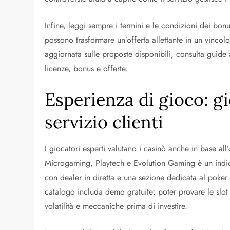
Infine, leggi sempre i termini e le condizioni dei bonu
possono trasformare un’offerta allettante in un vinc
aggiornata sulle proposte disponibili, consulta guid
licenze, bonus e offerte.
Esperienza di gioco: g
servizio clienti
I giocatori esperti valutano i casinò anche in base all
Microgaming, Playtech e Evolution Gaming è un indicat
con dealer in diretta e una sezione dedicata al poker
catalogo includa demo gratuite: poter provare le slot
volatilità e meccaniche prima di investire.