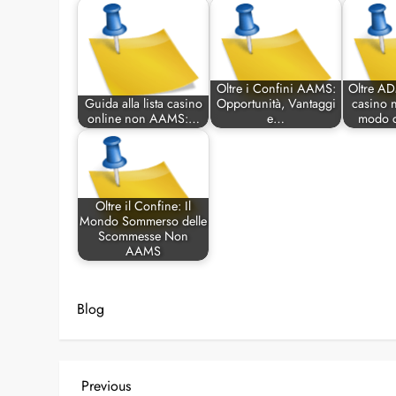
Oltre i Confini AAMS:
Oltre AD
Guida alla lista casino
Opportunità, Vantaggi
casino 
online non AAMS:…
e…
modo c
Oltre il Confine: Il
Mondo Sommerso delle
Scommesse Non
AAMS
Blog
P
Previous
Previous