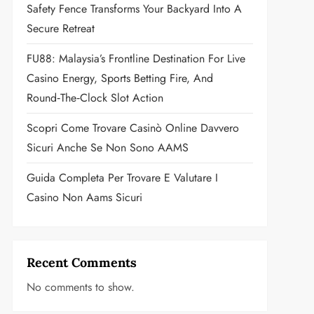
Safety Fence Transforms Your Backyard Into A
Secure Retreat
FU88: Malaysia’s Frontline Destination For Live
Casino Energy, Sports Betting Fire, And
Round‑the‑Clock Slot Action
Scopri Come Trovare Casinò Online Davvero
Sicuri Anche Se Non Sono AAMS
Guida Completa Per Trovare E Valutare I
Casino Non Aams Sicuri
Recent Comments
No comments to show.