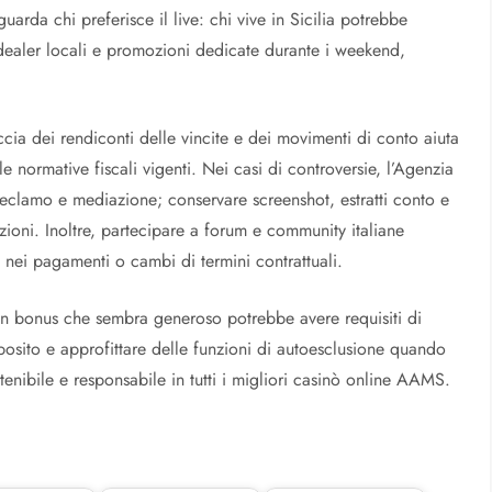
arda chi preferisce il live: chi vive in Sicilia potrebbe
n dealer locali e promozioni dedicate durante i weekend,
ccia dei rendiconti delle vincite e dei movimenti di conto aiuta
 normative fiscali vigenti. Nei casi di controversie, l’Agenzia
clamo e mediazione; conservare screenshot, estratti conto e
uzioni. Inoltre, partecipare a forum e community italiane
 nei pagamenti o cambi di termini contrattuali.
: un bonus che sembra generoso potrebbe avere requisiti di
eposito e approfittare delle funzioni di autoesclusione quando
enibile e responsabile in tutti i migliori casinò online AAMS.