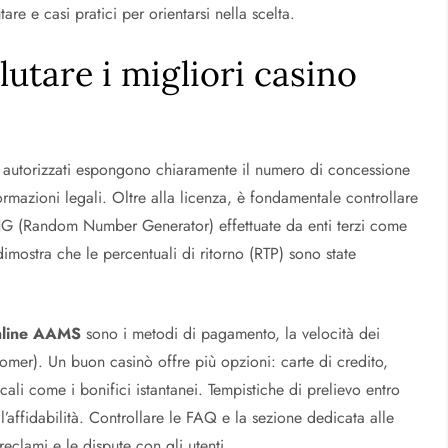
tare e casi pratici per orientarsi nella scelta.
utare i migliori casino
nò autorizzati espongono chiaramente il numero di concessione
mazioni legali. Oltre alla licenza, è fondamentale controllare
e RNG (Random Number Generator) effettuate da enti terzi come
imostra che le percentuali di ritorno (RTP) sono state
online AAMS
sono i metodi di pagamento, la velocità dei
tomer). Un buon casinò offre più opzioni: carte di credito,
ocali come i bonifici istantanei. Tempistiche di prelievo entro
l’affidabilità. Controllare le FAQ e la sezione dedicata alle
reclami e le dispute con gli utenti.