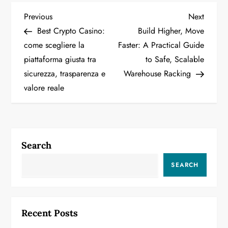
P
Previous
Next
Previous
Next
Post
Post
Best Crypto Casino:
Build Higher, Move
o
come scegliere la
Faster: A Practical Guide
piattaforma giusta tra
to Safe, Scalable
s
sicurezza, trasparenza e
Warehouse Racking
t
valore reale
n
a
Search
v
SEARCH
i
g
Recent Posts
a