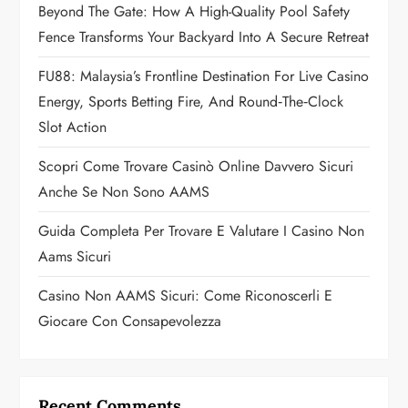
Beyond The Gate: How A High-Quality Pool Safety
t
Fence Transforms Your Backyard Into A Secure Retreat
i
FU88: Malaysia’s Frontline Destination For Live Casino
o
Energy, Sports Betting Fire, And Round‑the‑Clock
Slot Action
n
Scopri Come Trovare Casinò Online Davvero Sicuri
Anche Se Non Sono AAMS
Guida Completa Per Trovare E Valutare I Casino Non
Aams Sicuri
Casino Non AAMS Sicuri: Come Riconoscerli E
Giocare Con Consapevolezza
Recent Comments