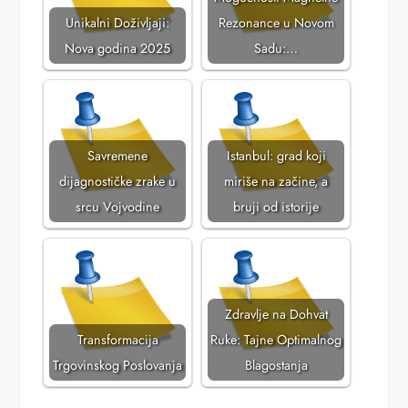
Unikalni Doživljaji:
Rezonance u Novom
Nova godina 2025
Sadu:…
Savremene
Istanbul: grad koji
dijagnostičke zrake u
miriše na začine, a
srcu Vojvodine
bruji od istorije
Zdravlje na Dohvat
Transformacija
Ruke: Tajne Optimalnog
Trgovinskog Poslovanja
Blagostanja