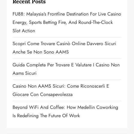
Recent Posts
g
FU88: Malaysia’s Frontline Destination For Live Casino
a
Energy, Sports Betting Fire, And Round‑the‑Clock
Slot Action
t
Scopri Come Trovare Casinò Online Davvero Sicuri
i
Anche Se Non Sono AAMS
o
Guida Completa Per Trovare E Valutare I Casino Non
n
Aams Sicuri
Casino Non AAMS Sicuri: Come Riconoscerli E
Giocare Con Consapevolezza
Beyond WiFi And Coffee: How Medellin Coworking
Is Redefining The Future Of Work