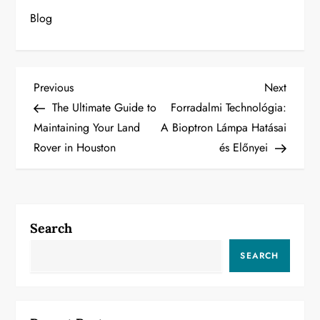
Blog
P
Previous
Next
Previous
Next
Post
Post
The Ultimate Guide to
Forradalmi Technológia:
o
Maintaining Your Land
A Bioptron Lámpa Hatásai
Rover in Houston
és Előnyei
s
t
n
Search
a
SEARCH
v
i