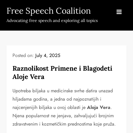
Skip
Free Speech Coalition
to
content
Advocating free speech and exploring all topics
Posted on:
July 4, 2025
Raznolikost Primene i Blagodeti
Aloje Vera
Upotreba biljaka u medicinske svrhe datira unazad
hiljadama godina, a jedna od najpoznatijih i
najcenjenijih biljaka u ovoj oblasti je
Aloja Vera
.
Njena popularnost ne jenjava, zahvaljujući brojnim
zdravstvenim i kozmetičkim prednostima koje pruža.