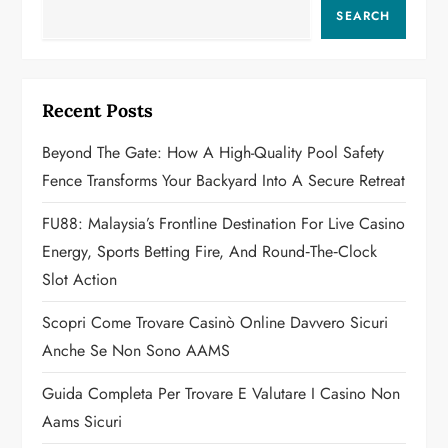
a
SEARCH
v
i
Recent Posts
g
Beyond The Gate: How A High-Quality Pool Safety
a
Fence Transforms Your Backyard Into A Secure Retreat
t
FU88: Malaysia’s Frontline Destination For Live Casino
Energy, Sports Betting Fire, And Round‑the‑Clock
i
Slot Action
o
Scopri Come Trovare Casinò Online Davvero Sicuri
n
Anche Se Non Sono AAMS
Guida Completa Per Trovare E Valutare I Casino Non
Aams Sicuri