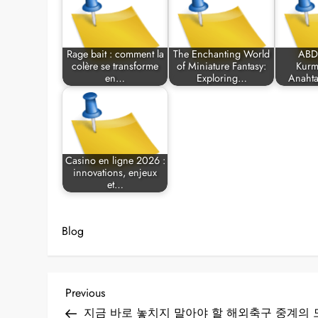
Rage bait : comment la
The Enchanting World
ABD’
colère se transforme
of Miniature Fantasy:
Kurm
en…
Exploring…
Anahta
Casino en ligne 2026 :
innovations, enjeux
et…
Blog
P
Previous
Previous
Post
지금 바로 놓치지 말아야 할 해외축구 중계의 