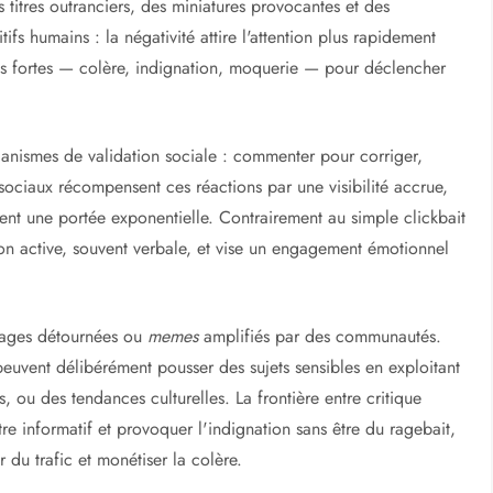
itres outranciers, des miniatures provocantes et des
tifs humains : la négativité attire l'attention plus rapidement
ons fortes — colère, indignation, moquerie — pour déclencher
anismes de validation sociale : commenter pour corriger,
x sociaux récompensent ces réactions par une visibilité accrue,
nt une portée exponentielle. Contrairement au simple clickbait
tion active, souvent verbale, et vise un engagement émotionnel
 images détournées ou
memes
amplifiés par des communautés.
euvent délibérément pousser des sujets sensibles en exploitant
, ou des tendances culturelles. La frontière entre critique
tre informatif et provoquer l'indignation sans être du ragebait,
du trafic et monétiser la colère.