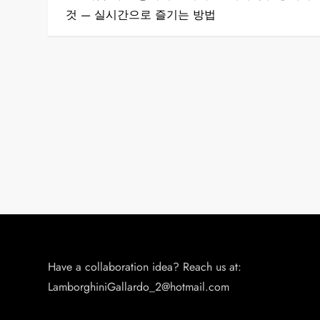
o
것 — 실시간으로 즐기는 방법
s
t
n
a
v
i
g
a
Have a collaboration idea? Reach us at:
LamborghiniGallardo_2@hotmail.com
t