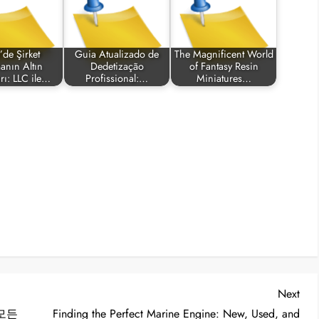
de Şirket
Guia Atualizado de
The Magnificent World
anın Altın
Dedetização
of Fantasy Resin
rı: LLC ile…
Profissional:…
Miniatures…
Nex
Next
Post
모든
Finding the Perfect Marine Engine: New, Used, and