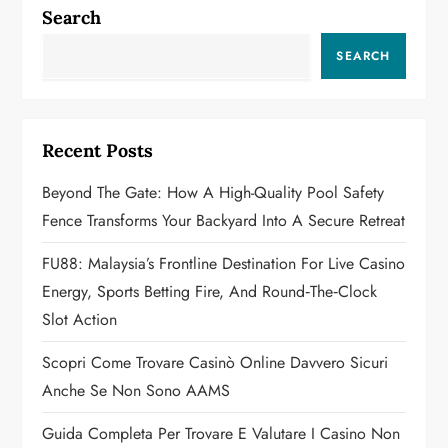
n
Search
a
SEARCH
v
i
Recent Posts
g
Beyond The Gate: How A High-Quality Pool Safety
a
Fence Transforms Your Backyard Into A Secure Retreat
t
FU88: Malaysia’s Frontline Destination For Live Casino
Energy, Sports Betting Fire, And Round‑the‑Clock
i
Slot Action
o
Scopri Come Trovare Casinò Online Davvero Sicuri
n
Anche Se Non Sono AAMS
Guida Completa Per Trovare E Valutare I Casino Non