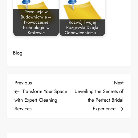
Rewolucja w
Budownictwie –
Nowoczesne
Rozwój Twojej
Technologie w
Rozgrywki Dzięki
Krakowie
Odpowiedniemu…
Blog
P
Previous
Next
Previous
Next
Post
Post
Transform Your Space
Unveiling the Secrets of
o
with Expert Cleaning
the Perfect Bridal
Services
Experience
s
t