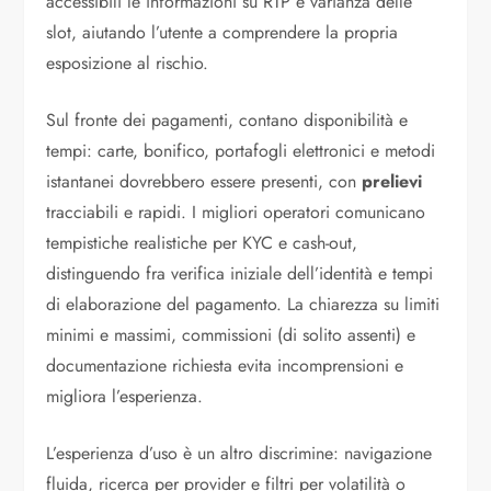
accessibili le informazioni su RTP e varianza delle
slot, aiutando l’utente a comprendere la propria
esposizione al rischio.
Sul fronte dei pagamenti, contano disponibilità e
tempi: carte, bonifico, portafogli elettronici e metodi
istantanei dovrebbero essere presenti, con
prelievi
tracciabili e rapidi. I migliori operatori comunicano
tempistiche realistiche per KYC e cash-out,
distinguendo fra verifica iniziale dell’identità e tempi
di elaborazione del pagamento. La chiarezza su limiti
minimi e massimi, commissioni (di solito assenti) e
documentazione richiesta evita incomprensioni e
migliora l’esperienza.
L’esperienza d’uso è un altro discrimine: navigazione
fluida, ricerca per provider e filtri per volatilità o