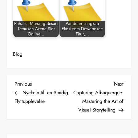
Rahasia Menang Besar:
Panduan Lengkap
Temukan Arena Slot
Ekosistem Dewapoker:
Online…
Fitur,…
Blog
P
Previous
Next
Previous
Next
Post
Post
Nyckeln till en Smidig
Capturing Albuquerque:
o
Flyttupplevelse
Mastering the Art of
Visual Storytelling
s
t