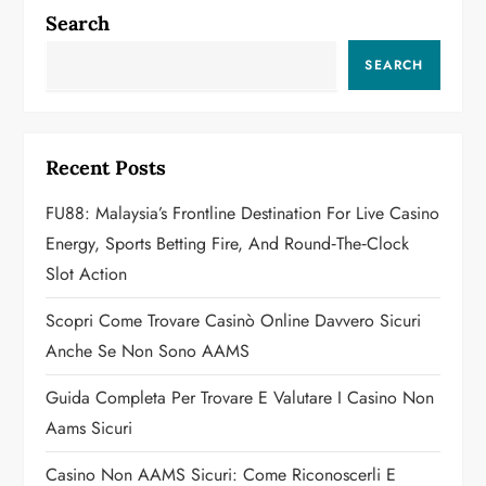
n
Search
a
SEARCH
v
i
Recent Posts
g
FU88: Malaysia’s Frontline Destination For Live Casino
a
Energy, Sports Betting Fire, And Round‑the‑Clock
Slot Action
t
Scopri Come Trovare Casinò Online Davvero Sicuri
i
Anche Se Non Sono AAMS
o
Guida Completa Per Trovare E Valutare I Casino Non
n
Aams Sicuri
Casino Non AAMS Sicuri: Come Riconoscerli E