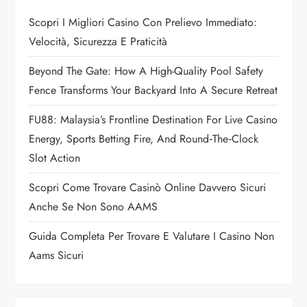
a
Scopri I Migliori Casino Con Prelievo Immediato:
Velocità, Sicurezza E Praticità
t
Beyond The Gate: How A High-Quality Pool Safety
i
Fence Transforms Your Backyard Into A Secure Retreat
o
FU88: Malaysia’s Frontline Destination For Live Casino
n
Energy, Sports Betting Fire, And Round‑the‑Clock
Slot Action
Scopri Come Trovare Casinò Online Davvero Sicuri
Anche Se Non Sono AAMS
Guida Completa Per Trovare E Valutare I Casino Non
Aams Sicuri