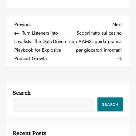
P
Previous
Next
Previous
Next
Post
Post
Turn Listeners Into
Scopri tutto sui casino
o
Loyalists: The Data-Driven
non AAMS: guida pratica
Playbook for Explosive
per giocatori informati
s
Podcast Growth
t
n
a
Search
v
SEARCH
i
g
Recent Posts