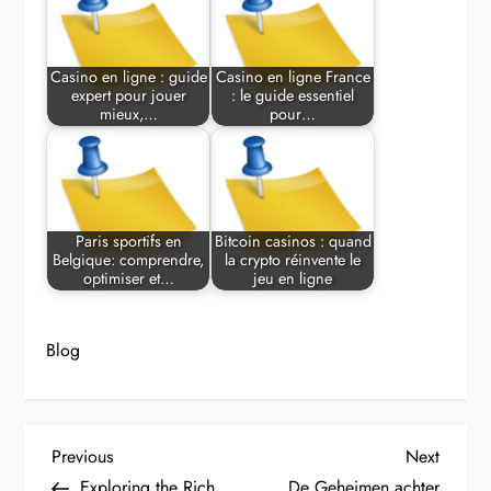
Casino en ligne : guide
Casino en ligne France
expert pour jouer
: le guide essentiel
mieux,…
pour…
Paris sportifs en
Bitcoin casinos : quand
Belgique: comprendre,
la crypto réinvente le
optimiser et…
jeu en ligne
Blog
P
Previous
Next
Previous
Next
Post
Post
Exploring the Rich
De Geheimen achter