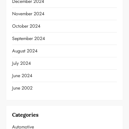
December 2024
November 2024
October 2024
September 2024
August 2024
July 2024
June 2024
June 2002
Categories
Automotive