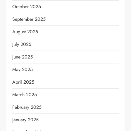
October 2025
September 2025
August 2025
July 2025
June 2025
May 2025
April 2025
March 2025
February 2025
January 2025