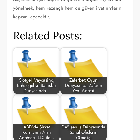
yönelmek, hem kazançlı hem de güvenli yatırımların
kapısını açacaktır.
Related Posts:
Slotgel, Vaycasino,
Zaferbet: Oyun
Bahsegel ve Bahisbu
Dünyasında Zaferin
Dünyasında…
Yeni Adresi
ABD’de Şirket
Değişen İş Dünyasında
Kurmanın Altın
Sanal Ofislerin
Anahtarı: LLC ile…
Yükselişi