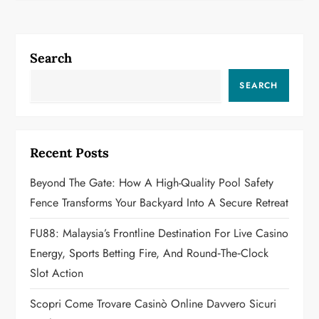
n
a
Search
v
SEARCH
i
g
Recent Posts
a
Beyond The Gate: How A High-Quality Pool Safety
Fence Transforms Your Backyard Into A Secure Retreat
t
FU88: Malaysia’s Frontline Destination For Live Casino
i
Energy, Sports Betting Fire, And Round‑the‑Clock
o
Slot Action
n
Scopri Come Trovare Casinò Online Davvero Sicuri