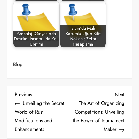
İslam'da Mali
Ambalaj Dünyasında
Sorumluluğun Kilit
Devrim: İstanbul'da Koli
Noktası: Zekat
Üretimi
Hesaplama
Blog
P
Previous
Next
Previous
Next
Post
Post
Unveiling the Secret
The Art of Organizing
o
World of Rust
Competitions: Unveiling
Modifications and
the Power of Tournament
s
Enhancements
Maker
t