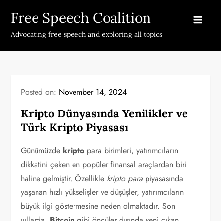
Skip
Free Speech Coalition
to
content
Advocating free speech and exploring all topics
Posted on:
November 14, 2024
Kripto Dünyasında Yenilikler ve
Türk Kripto Piyasası
Günümüzde
kripto
para birimleri, yatırımcıların
dikkatini çeken en popüler finansal araçlardan biri
haline gelmiştir. Özellikle
kripto para
piyasasında
yaşanan hızlı yükselişler ve düşüşler, yatırımcıların
büyük ilgi göstermesine neden olmaktadır. Son
yıllarda,
Bitcoin
gibi öncüler dışında yeni çıkan