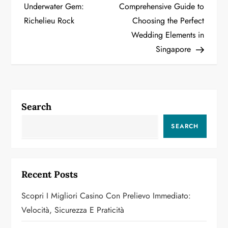
Underwater Gem:
Comprehensive Guide to
s
Richelieu Rock
Choosing the Perfect
t
Wedding Elements in
Singapore
n
a
v
Search
i
SEARCH
g
a
Recent Posts
t
Scopri I Migliori Casino Con Prelievo Immediato:
i
Velocità, Sicurezza E Praticità