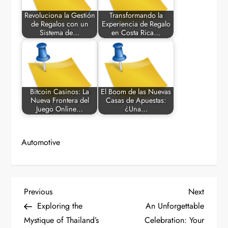
Revoluciona la Gestión
Transformando la
de Regalos con un
Experiencia de Regalo
Sistema de…
en Costa Rica…
Bitcoin Casinos: La
El Boom de las Nuevas
Nueva Frontera del
Casas de Apuestas:
Juego Online…
¿Una…
Automotive
P
Previous
Next
Previous
Next
Post
Post
Exploring the
An Unforgettable
o
Mystique of Thailand’s
Celebration: Your