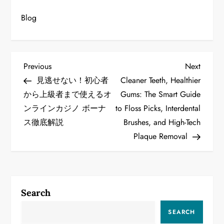
Blog
P
Previous
Next
Previous
Next
Post
Post
見逃せない！初心者
Cleaner Teeth, Healthier
o
から上級者まで使えるオ
Gums: The Smart Guide
ンラインカジノ ボーナ
to Floss Picks, Interdental
s
ス徹底解説
Brushes, and High-Tech
t
Plaque Removal
n
a
Search
v
SEARCH
i