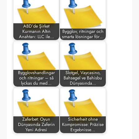
ABD’de Şirket
Kurmanın Altın
Bygglov, ritningar och
Anahtarı: LLC ile…
smarta lösningar för…
Bygglovshandlingar
Slotgel, Vaycasino,
och ritningar – så
Bahsegel ve Bahisbu
lyckas du med…
Dünyasında…
Zaferbet: Oyun
Sicherheit ohne
Dünyasında Zaferin
Kompromisse: Präzise
Yeni Adresi
Ergebnisse…