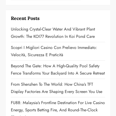
g
Recent Posts
a
Unlocking Crystal-Clear Water And Vibrant Plant
t
Growth: The KOI77 Revolution In Koi Pond Care
i
Scopri I Migliori Casino Con Prelievo Immediato:
o
Velocità, Sicurezza E Praticità
n
Beyond The Gate: How A High-Quality Pool Safety
Fence Transforms Your Backyard Into A Secure Retreat
From Shenzhen To The World: How China’s TFT
Display Factories Are Shaping Every Screen You Use
FU88: Malaysia’s Frontline Destination For Live Casino
Energy, Sports Betting Fire, And Round‑the‑Clock