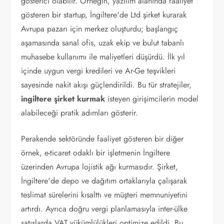
gösterici olabilir. Örneğin, yazılım alanında faaliyet
gösteren bir startup, İngiltere'de Ltd şirket kurarak
Avrupa pazarı için merkez oluşturdu; başlangıç
aşamasında sanal ofis, uzak ekip ve bulut tabanlı
muhasebe kullanımı ile maliyetleri düşürdü. İlk yıl
içinde uygun vergi kredileri ve Ar-Ge teşvikleri
sayesinde nakit akışı güçlendirildi. Bu tür stratejiler,
ingiltere şirket kurmak
isteyen girişimcilerin model
alabileceği pratik adımları gösterir.
Perakende sektöründe faaliyet gösteren bir diğer
örnek, e-ticaret odaklı bir işletmenin İngiltere
üzerinden Avrupa lojistik ağı kurmasıdır. Şirket,
İngiltere'de depo ve dağıtım ortaklarıyla çalışarak
teslimat sürelerini kısalttı ve müşteri memnuniyetini
artırdı. Ayrıca doğru vergi planlamasıyla inter-ülke
satışlarda VAT yükümlülükleri optimize edildi. Bu