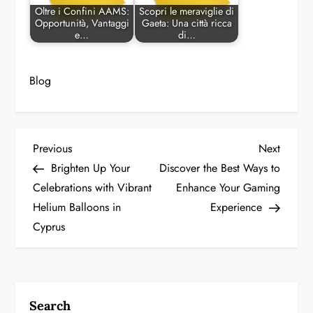
Oltre i Confini AAMS:
Scopri le meraviglie di
Opportunità, Vantaggi
Gaeta: Una città ricca
e…
di…
Blog
P
Previous
Next
Previous
Next
Post
Post
Brighten Up Your
Discover the Best Ways to
o
Celebrations with Vibrant
Enhance Your Gaming
Helium Balloons in
Experience
s
Cyprus
t
n
a
Search