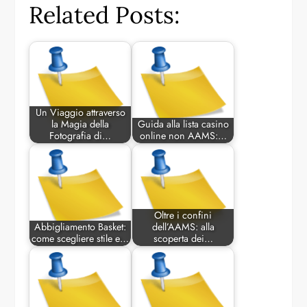
Related Posts:
Un Viaggio attraverso
la Magia della
Guida alla lista casino
Fotografia di…
online non AAMS:…
Oltre i confini
Abbigliamento Basket:
dell’AAMS: alla
come scegliere stile e…
scoperta dei…