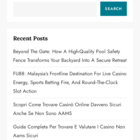
v
SEARCH
i
g
Recent Posts
a
Beyond The Gate: How A High-Quality Pool Safety
Fence Transforms Your Backyard Into A Secure Retreat
t
FU88: Malaysia’s Frontline Destination For Live Casino
i
Energy, Sports Betting Fire, And Round‑the‑Clock
o
Slot Action
n
Scopri Come Trovare Casinò Online Davvero Sicuri
Anche Se Non Sono AAMS
Guida Completa Per Trovare E Valutare I Casino Non
Aams Sicuri