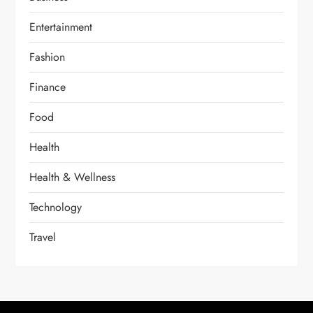
Entertainment
Fashion
Finance
Food
Health
Health & Wellness
Technology
Travel