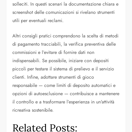
solleciti. In questi scenari la documentazione chiara e
screenshot delle comunicazioni si rivelano strumenti
utili per eventuali reclami.
Altri consigli pratici comprendono la scelta di metodi
di pagamento tracciabili, la verifica preventiva delle
commissioni e l’evitare di fornire dati non
indispensabili. Se possibile, iniziare con depositi
piccoli per testare il sistema di prelievo e il servizio
clienti. Infine, adottare strumenti di gioco
responsabile — come limiti di deposito automatici e
opzioni di autoesclusione — contribuisce a mantenere
il controllo e a trasformare l’esperienza in un'attività
ricreativa sostenibile.
Related Posts: