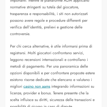
importanti: mentre le piattaforme ADM applicano
normative stringenti su tutela del giocatore,
trasparenza e responsabilità, i siti non autorizzati
possono avere regole e procedure differenti per
verifica dell’identità, prelievi e gestione delle
controversie.
Per chi cerca alternative, è utile informarsi prima di
registrarsi. Molti giocatori confrontano servizi,
leggono recensioni internazionali e controllano i
metodi di pagamento. Per una panoramica delle
opzioni disponibili e per confrontare proposte estere
esistono risorse dedicate che elencano e valutano i
migliori
casino non aams
integrando informazioni su
licenze, provider e bonus. Tenere presente che la
scelta influisce su diritti, sicurezza delle transazioni e
possibilità di ricorso in caso di dispute.