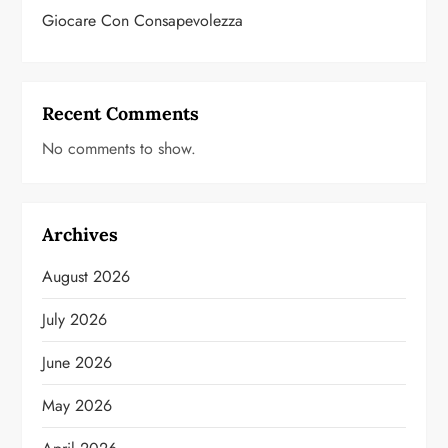
Giocare Con Consapevolezza
Recent Comments
No comments to show.
Archives
August 2026
July 2026
June 2026
May 2026