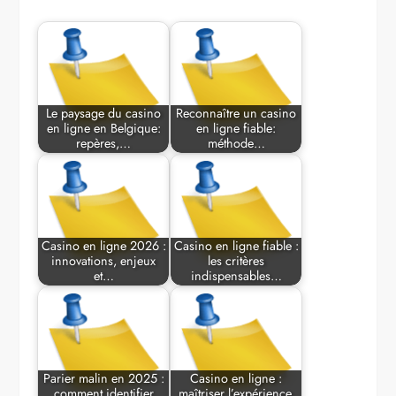
Le paysage du casino
Reconnaître un casino
en ligne en Belgique:
en ligne fiable:
repères,…
méthode…
Casino en ligne 2026 :
Casino en ligne fiable :
innovations, enjeux
les critères
et…
indispensables…
Parier malin en 2025 :
Casino en ligne :
comment identifier
maîtriser l’expérience,