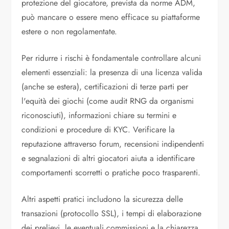
protezione del giocatore, prevista da norme ADM,
può mancare o essere meno efficace su piattaforme
estere o non regolamentate.
Per ridurre i rischi è fondamentale controllare alcuni
elementi essenziali: la presenza di una licenza valida
(anche se estera), certificazioni di terze parti per
l'equità dei giochi (come audit RNG da organismi
riconosciuti), informazioni chiare su termini e
condizioni e procedure di KYC. Verificare la
reputazione attraverso forum, recensioni indipendenti
e segnalazioni di altri giocatori aiuta a identificare
comportamenti scorretti o pratiche poco trasparenti.
Altri aspetti pratici includono la sicurezza delle
transazioni (protocollo SSL), i tempi di elaborazione
dei prelievi, le eventuali commissioni e la chiarezza