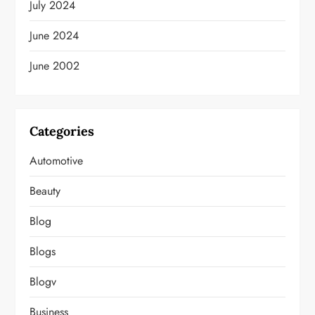
July 2024
June 2024
June 2002
Categories
Automotive
Beauty
Blog
Blogs
Blogv
Business