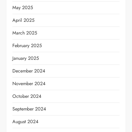
May 2025
April 2025
March 2025
February 2025
January 2025
December 2024
November 2024
October 2024
September 2024
August 2024