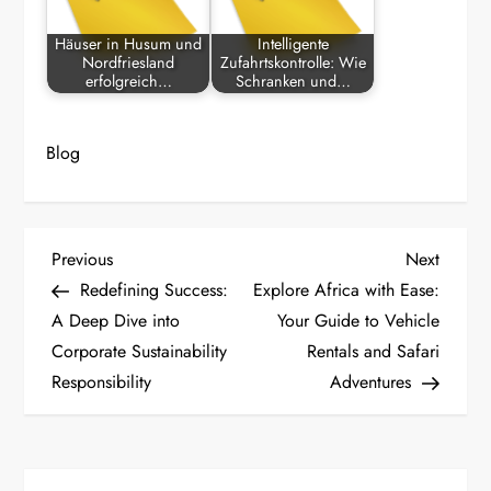
Häuser in Husum und
Intelligente
Nordfriesland
Zufahrtskontrolle: Wie
erfolgreich…
Schranken und…
Blog
P
Previous
Next
Previous
Next
Post
Post
Redefining Success:
Explore Africa with Ease:
o
A Deep Dive into
Your Guide to Vehicle
Corporate Sustainability
Rentals and Safari
s
Responsibility
Adventures
t
n