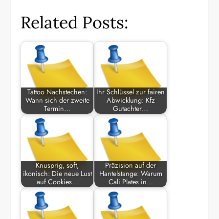
Related Posts:
Tattoo Nachstechen:
Ihr Schlüssel zur fairen
Wann sich der zweite
Abwicklung: Kfz
Termin…
Gutachter…
Knusprig, soft,
Präzision auf der
ikonisch: Die neue Lust
Hantelstange: Warum
auf Cookies…
Cali Plates in…