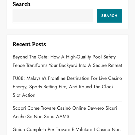
a
Search
v
SEARCH
i
g
Recent Posts
a
Beyond The Gate: How A High-Quality Pool Safety
Fence Transforms Your Backyard Into A Secure Retreat
t
FU88: Malaysia’s Frontline Destination For Live Casino
i
Energy, Sports Betting Fire, And Round‑the‑Clock
o
Slot Action
n
Scopri Come Trovare Casinò Online Davvero Sicuri
Anche Se Non Sono AAMS
Guida Completa Per Trovare E Valutare I Casino Non