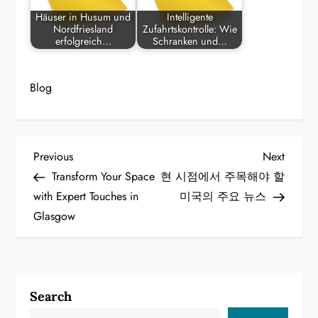
Häuser in Husum und
Intelligente
Nordfriesland
Zufahrtskontrolle: Wie
erfolgreich…
Schranken und…
Blog
P
Previous
Next
Previous
Next
Post
Post
Transform Your Space
현 시점에서 주목해야 할
o
with Expert Touches in
미국의 주요 뉴스
Glasgow
s
t
n
Search
a