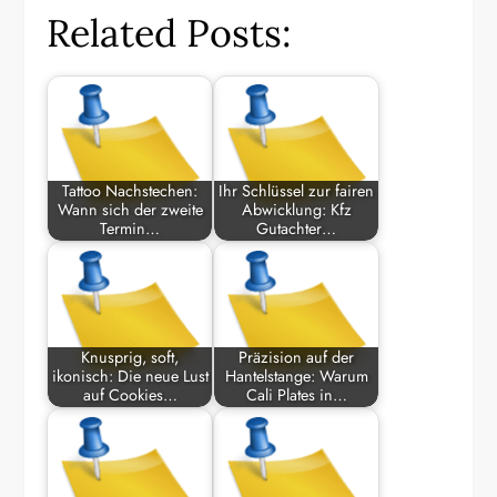
Related Posts:
Tattoo Nachstechen:
Ihr Schlüssel zur fairen
Wann sich der zweite
Abwicklung: Kfz
Termin…
Gutachter…
Knusprig, soft,
Präzision auf der
ikonisch: Die neue Lust
Hantelstange: Warum
auf Cookies…
Cali Plates in…