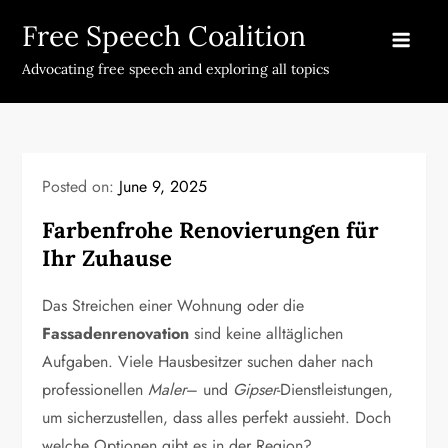
Skip
Free Speech Coalition
to
content
Advocating free speech and exploring all topics
Posted on:
June 9, 2025
Farbenfrohe Renovierungen für
Ihr Zuhause
Das Streichen einer Wohnung oder die
Fassadenrenovation
sind keine alltäglichen
Aufgaben. Viele Hausbesitzer suchen daher nach
professionellen
Maler
– und
Gipser
-Dienstleistungen,
um sicherzustellen, dass alles perfekt aussieht. Doch
welche Optionen gibt es in der Region?