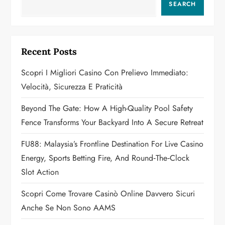
SEARCH
v
i
Recent Posts
g
Scopri I Migliori Casino Con Prelievo Immediato:
a
Velocità, Sicurezza E Praticità
t
Beyond The Gate: How A High-Quality Pool Safety
Fence Transforms Your Backyard Into A Secure Retreat
i
FU88: Malaysia’s Frontline Destination For Live Casino
o
Energy, Sports Betting Fire, And Round‑the‑Clock
n
Slot Action
Scopri Come Trovare Casinò Online Davvero Sicuri
Anche Se Non Sono AAMS