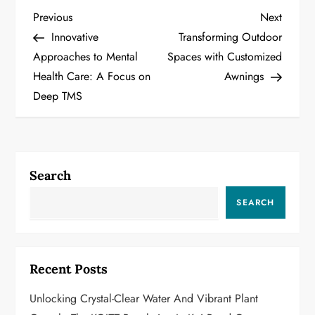
P
Previous
Next
Previous
Next
Post
Post
Innovative
Transforming Outdoor
o
Approaches to Mental
Spaces with Customized
Health Care: A Focus on
Awnings
s
Deep TMS
t
n
a
Search
v
SEARCH
i
g
Recent Posts
a
Unlocking Crystal-Clear Water And Vibrant Plant