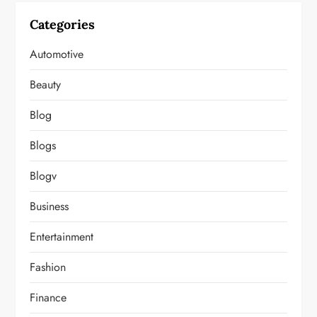
Categories
Automotive
Beauty
Blog
Blogs
Blogv
Business
Entertainment
Fashion
Finance