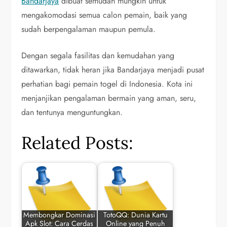
Bandarjaya
dibuat semudah mungkin untuk
mengakomodasi semua calon pemain, baik yang
sudah berpengalaman maupun pemula.
Dengan segala fasilitas dan kemudahan yang
ditawarkan, tidak heran jika Bandarjaya menjadi pusat
perhatian bagi pemain togel di Indonesia. Kota ini
menjanjikan pengalaman bermain yang aman, seru,
dan tentunya menguntungkan.
Related Posts:
Membongkar Dominasi
TotoQQ: Dunia Kartu
Apk Slot: Cara Cerdas
Online yang Penuh