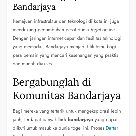
Bandarjaya
Kemajuan infrastruktur dan teknologi di kota ini juga
mendukung pertumbuhan pesat dunia
togel
online.
Dengan jaringan internet cepat dan fasilitas teknologi
yang memadai, Bandarjaya menjadi titik temu bagi
para pemain yang mencari kesenangan yang praktis
dan mudah diakses.
Bergabunglah di
Komunitas Bandarjaya
Bagi mereka yang tertarik untuk mengeksplorasi lebih
jauh, terdapat banyak
link bandarjaya
yang dapat
diikuti untuk masuk ke dunia togel ini. Proses
Daftar