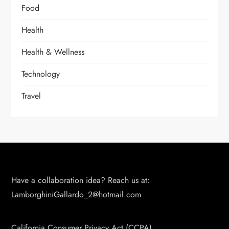
Food
Health
Health & Wellness
Technology
Travel
Have a collaboration idea? Reach us at:
LamborghiniGallardo_2@hotmail.com
California Consumer Privacy Act (CCPA)