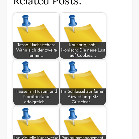
Related Posts:
Tattoo Nachstechen:
Knusprig, soft,
Wann sich der zweite
ikonisch: Die neue Lust
Termin…
auf Cookies…
Häuser in Husum und
Ihr Schlüssel zur fairen
Nordfriesland
Abwicklung: Kfz
erfolgreich…
Gutachter…
Individuelle Kunstwerke
Parkraummanagement,