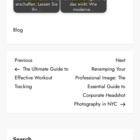
erschaffen: Lassen Sie
das wirkt: Wie
Ihr…
moderne…
Blog
P
Previous
Next
Previous
Next
Post
Post
The Ultimate Guide to
Revamping Your
o
Effective Workout
Professional Image: The
Tracking
Essential Guide to
s
Corporate Headshot
t
Photography in NYC
n
a
Search