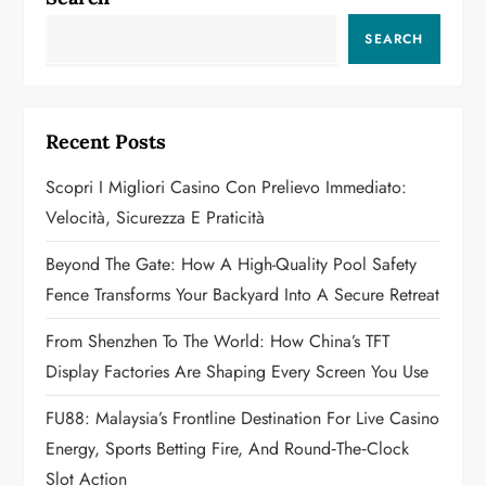
v
SEARCH
i
g
Recent Posts
a
Scopri I Migliori Casino Con Prelievo Immediato:
t
Velocità, Sicurezza E Praticità
i
Beyond The Gate: How A High-Quality Pool Safety
o
Fence Transforms Your Backyard Into A Secure Retreat
n
From Shenzhen To The World: How China’s TFT
Display Factories Are Shaping Every Screen You Use
FU88: Malaysia’s Frontline Destination For Live Casino
Energy, Sports Betting Fire, And Round‑the‑Clock
Slot Action