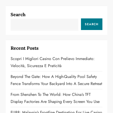
n
a
Search
v
SEARCH
i
g
Recent Posts
a
Scopri I Migliori Casino Con Prelievo Immediato:
Velocità, Sicurezza E Praticità
t
Beyond The Gate: How A High-Quality Pool Safety
i
Fence Transforms Your Backyard Into A Secure Retreat
o
From Shenzhen To The World: How China’s TFT
n
Display Factories Are Shaping Every Screen You Use
FU88: Malaysia’s Frontline Destination For Live Casino