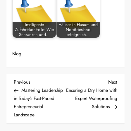
Intelligente
Häuser in Husum und
Zufahrtskontrolle: Wie
Nordfriesland
Schranken und…
erfolgreich…
Blog
P
Previous
Next
Previous
Next
Post
Post
Mastering Leadership
Ensuring a Dry Home with
o
in Today’s Fast-Paced
Expert Waterproofing
Entrepreneurial
Solutions
s
Landscape
t