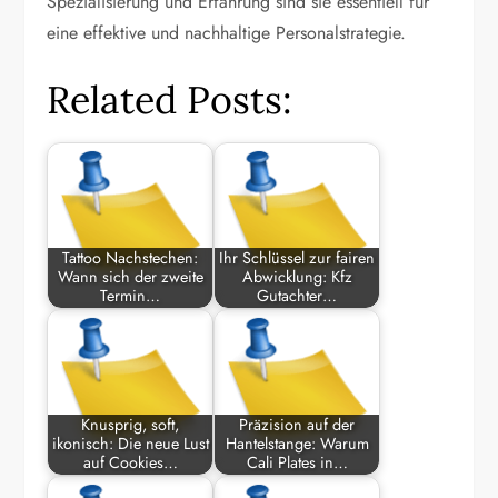
Spezialisierung und Erfahrung sind sie essentiell für
eine effektive und nachhaltige Personalstrategie.
Related Posts:
Tattoo Nachstechen:
Ihr Schlüssel zur fairen
Wann sich der zweite
Abwicklung: Kfz
Termin…
Gutachter…
Knusprig, soft,
Präzision auf der
ikonisch: Die neue Lust
Hantelstange: Warum
auf Cookies…
Cali Plates in…