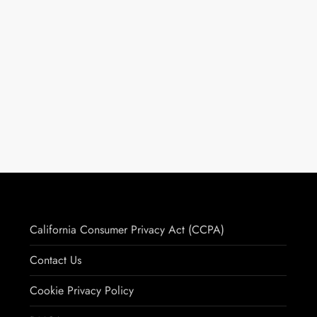
California Consumer Privacy Act (CCPA)
Contact Us
Cookie Privacy Policy