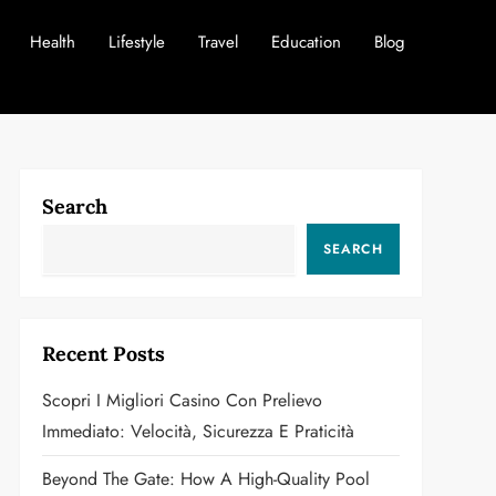
Health
Lifestyle
Travel
Education
Blog
Search
SEARCH
Recent Posts
Scopri I Migliori Casino Con Prelievo
Immediato: Velocità, Sicurezza E Praticità
Beyond The Gate: How A High-Quality Pool