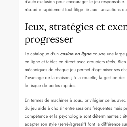
d'auto-exclusion pour encourager le jeu responsable. E
résoudre rapidement tout litige lié aux transactions ou 
Jeux, stratégies et ex
progresser
Le catalogue d'un
casino en ligne
couvre une large p
en ligne et tables en direct avec croupiers réels. Bien
mécaniques de chaque jeu permet d'optimiser ses chan
l'avantage de la maison ; à la roulette, la gestion de
le risque de pertes rapides.
En termes de machines à sous, privilégier celles avec u
du jeu aide à choisir entre sessions fréquentes mais pe
compétence et la psychologie sont déterminantes : étu
adapter son style (serré/agressif) font la différence su