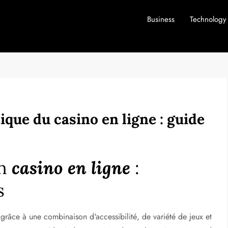
Business
Technology
que du casino en ligne : guide
un
casino en ligne
:
s
grâce à une combinaison d'accessibilité, de variété de jeux et