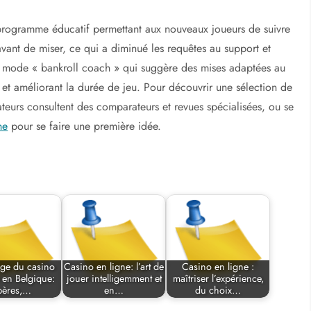
 programme éducatif permettant aux nouveaux joueurs de suivre
avant de miser, ce qui a diminué les requêtes au support et
un mode « bankroll coach » qui suggère des mises adaptées au
es et améliorant la durée de jeu. Pour découvrir une sélection de
lisateurs consultent des comparateurs et revues spécialisées, ou se
ne
pour se faire une première idée.
age du casino
Casino en ligne: l’art de
Casino en ligne :
 en Belgique:
jouer intelligemment et
maîtriser l’expérience,
pères,…
en…
du choix…