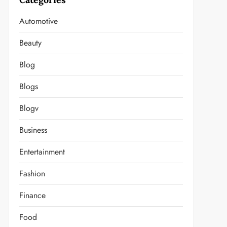
Automotive
Beauty
Blog
Blogs
Blogv
Business
t
Entertainment
Fashion
Finance
Food