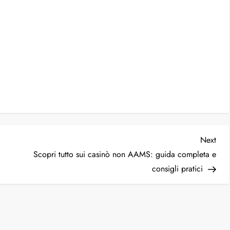
Nex
Next
Post
Scopri tutto sui casinò non AAMS: guida completa e
consigli pratici