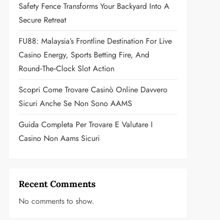
Safety Fence Transforms Your Backyard Into A
Secure Retreat
FU88: Malaysia’s Frontline Destination For Live
Casino Energy, Sports Betting Fire, And
Round‑the‑Clock Slot Action
Scopri Come Trovare Casinò Online Davvero
Sicuri Anche Se Non Sono AAMS
Guida Completa Per Trovare E Valutare I
Casino Non Aams Sicuri
Recent Comments
No comments to show.