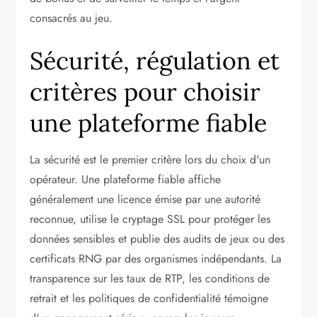
consacrés au jeu.
Sécurité, régulation et
critères pour choisir
une plateforme fiable
La sécurité est le premier critère lors du choix d'un
opérateur. Une plateforme fiable affiche
généralement une licence émise par une autorité
reconnue, utilise le cryptage SSL pour protéger les
données sensibles et publie des audits de jeux ou des
certificats RNG par des organismes indépendants. La
transparence sur les taux de RTP, les conditions de
retrait et les politiques de confidentialité témoigne