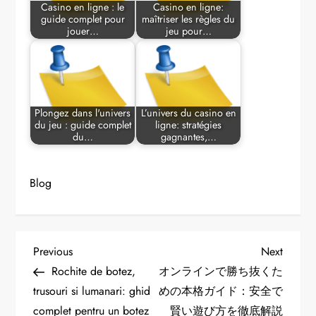
Casino en ligne : le
Casino en ligne:
guide complet pour
maîtriser les règles du
jouer…
jeu pour…
Plongez dans l'univers
L’univers du casino en
du jeu : guide complet
ligne: stratégies
du…
gagnantes,…
Blog
P
Previous
Next
Previous
Next
Post
Post
Rochite de botez,
オンラインで勝ち抜くた
o
trusouri si lumanari: ghid
めの本格ガイド：安全で
complet pentru un botez
賢い遊び方を徹底解説