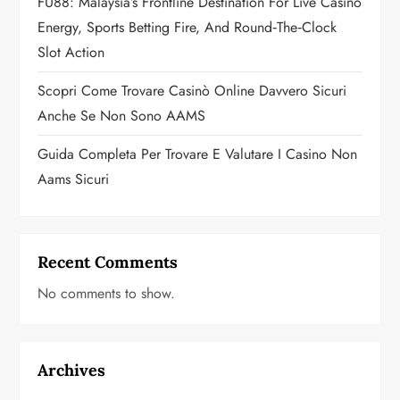
FU88: Malaysia’s Frontline Destination For Live Casino
n
Energy, Sports Betting Fire, And Round‑the‑Clock
Slot Action
Scopri Come Trovare Casinò Online Davvero Sicuri
Anche Se Non Sono AAMS
Guida Completa Per Trovare E Valutare I Casino Non
Aams Sicuri
Recent Comments
No comments to show.
Archives