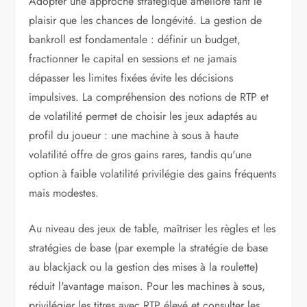
Adopter une approche stratégique améliore tant le
plaisir que les chances de longévité. La gestion de
bankroll est fondamentale : définir un budget,
fractionner le capital en sessions et ne jamais
dépasser les limites fixées évite les décisions
impulsives. La compréhension des notions de RTP et
de volatilité permet de choisir les jeux adaptés au
profil du joueur : une machine à sous à haute
volatilité offre de gros gains rares, tandis qu'une
option à faible volatilité privilégie des gains fréquents
mais modestes.
Au niveau des jeux de table, maîtriser les règles et les
stratégies de base (par exemple la stratégie de base
au blackjack ou la gestion des mises à la roulette)
réduit l'avantage maison. Pour les machines à sous,
privilégier les titres avec RTP élevé et consulter les