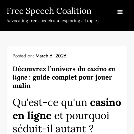
Skip
Free Speech Coalition
to
content
Advocating free speech and exploring all topics
Posted on:
March 6, 2026
Découvrez l’univers du
casino en
ligne
: guide complet pour jouer
malin
Qu'est-ce qu'un
casino
en ligne
et pourquoi
séduit-il autant ?