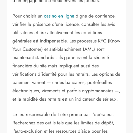
d'un engagement sérieux envers les joueurs.
Pour choisir un
casino en ligne
digne de confiance,
vérifier la présence d'une licence, consulter les avis
utilisateurs et lire attentivement les conditions
générales est indispensable. Les processus KYC (Know
Your Customer) et anti-blanchiment (AML) sont
maintenant standards : ils garantissent la sécurité
financière du site mais impliquent aussi des
vérifications d'identité pour les retraits. Les options de
paiement varient — cartes bancaires, portefeuilles
électroniques, virements et parfois cryptomonnaies —,
et la rapidité des retraits est un indicateur de sérieux.
Le jeu responsable doit être promu par l'opérateur.
Recherchez des outils tels que les limites de dépôt,
l'auto-exclusion et les ressources d'aide pour les