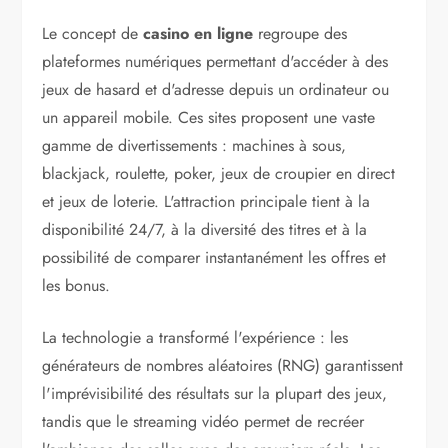
Le concept de
casino en ligne
regroupe des
plateformes numériques permettant d'accéder à des
jeux de hasard et d'adresse depuis un ordinateur ou
un appareil mobile. Ces sites proposent une vaste
gamme de divertissements : machines à sous,
blackjack, roulette, poker, jeux de croupier en direct
et jeux de loterie. L'attraction principale tient à la
disponibilité 24/7, à la diversité des titres et à la
possibilité de comparer instantanément les offres et
les bonus.
La technologie a transformé l'expérience : les
générateurs de nombres aléatoires (RNG) garantissent
l'imprévisibilité des résultats sur la plupart des jeux,
tandis que le streaming vidéo permet de recréer