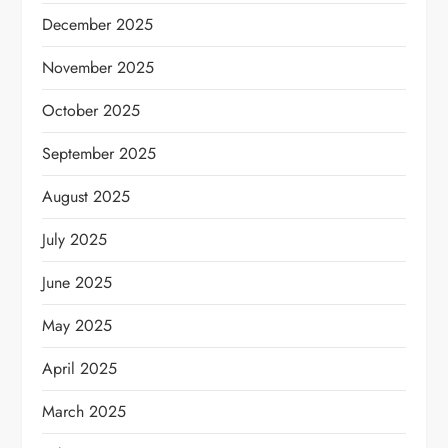
December 2025
November 2025
October 2025
September 2025
August 2025
July 2025
June 2025
May 2025
April 2025
March 2025