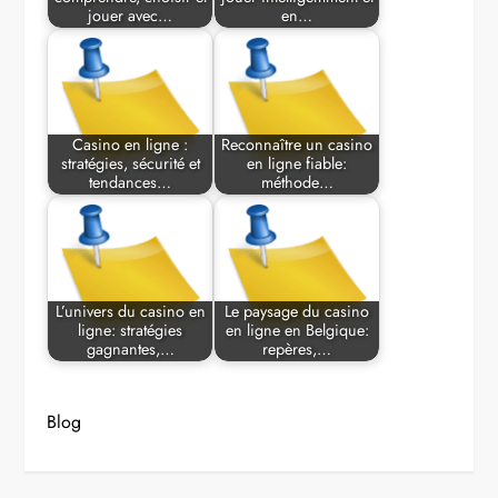
jouer avec…
en…
Casino en ligne :
Reconnaître un casino
stratégies, sécurité et
en ligne fiable:
tendances…
méthode…
L’univers du casino en
Le paysage du casino
ligne: stratégies
en ligne en Belgique:
gagnantes,…
repères,…
Blog