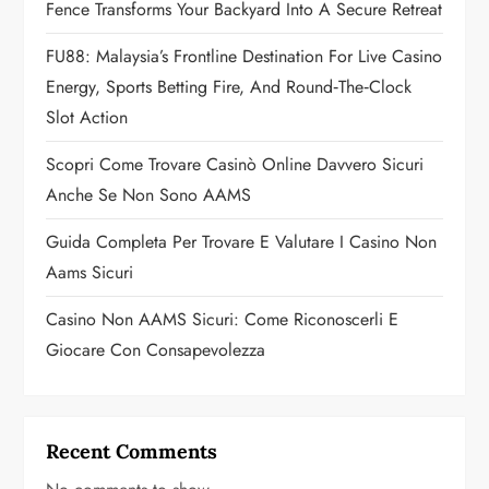
Fence Transforms Your Backyard Into A Secure Retreat
t
FU88: Malaysia’s Frontline Destination For Live Casino
i
Energy, Sports Betting Fire, And Round‑the‑Clock
o
Slot Action
n
Scopri Come Trovare Casinò Online Davvero Sicuri
Anche Se Non Sono AAMS
Guida Completa Per Trovare E Valutare I Casino Non
Aams Sicuri
Casino Non AAMS Sicuri: Come Riconoscerli E
Giocare Con Consapevolezza
Recent Comments