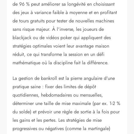
de 96 % peut améliorer sa longévité en choisissant
des jeux à variance faible à moyenne et en profitant
de tours gratuits pour tester de nouvelles machines
sans risque majeur. À l'inverse, les joueurs de
blackjack ou de vidéos poker qui appliquent des
stratégies optimales voient leur avantage maison
réduit, ce qui transforme la session en un défi
mathématique où la discipline fait la différence.
La gestion de bankroll est la pierre angulaire d'une
pratique saine : fixer des limites de dépôt
quotidiennes, hebdomadaires ou mensuelles,
déterminer une taille de mise maximale (par ex. 1-2 %
du solde) et prévoir une règle de sortie à la fois pour
les gains et les pertes. Les stratégies de mise
progressives ou négatives (comme la martingale)