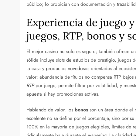
público; lo propician con documentación y trazabili
Experiencia de juego y 
juegos, RTP, bonos y s
El mejor casino no solo es seguro; también ofrece un
sólida incluye slots de estudios de prestigio, juegos 
la casa y productos novedosos orientados al ecosistema
valor: abundancia de títulos no compensa RTP bajos n
RTP
por juego, permite filtrar por volatilidad, y muest
apuesta si hay promociones activas.
Hablando de valor, los
bonos
son un área donde el m
excelente no se define por el porcentaje, sino por su
100% en la mayoría de juegos elegibles, límites de r
ridículamente baja durante el
wagering
. La claridad 