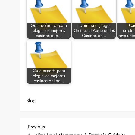
Guía definitiva para
¡Domina el Juego
Ca
elegir los mejores
Online: El Auge de los
cripto
casinos que…
Casinos de…
revoluci
Guía experta para
elegir los mejores
casinos online…
Blog
P
Previous
Previous
Post