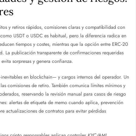
eres
tos y retiros rápidos, comisiones claras y compatibilidad con
s como USDT o USDC es habitual, pero la diferencia radica en
 reducen tiempos y costes, mientras que la opción entre ERC‑20
d. La publicación transparente de confirmaciones requeridas
evita sorpresas y genera confianza.
 —inevitables en blockchain— y cargos internos del operador. Un
 las comisiones de retiro. También comunica límites mínimos y
oderados, reservando la revisión manual para casos de riesgo
ones: alertas de etiqueta de memo cuando aplica, prevención
re actualizaciones de contratos para evitar pérdidas
inos cripto responsables aplican controles
KYC/AML
,