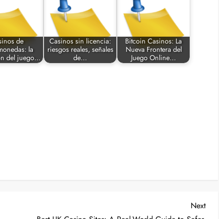
sinos de
Casinos sin licencia:
Bitcoin Casinos: La
monedas: la
riesgos reales, señales
Nueva Frontera del
ón del juego…
de…
Juego Online…
Nex
Next
Post