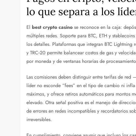
lo que separa a los líd
El
best crypto casino
se reconoce en la caja: depósi
múltiples redes. Soporte para BTC, ETH y stablecoin
los detalles. Plataformas que integran BTC Lightning
y TRC‑20 permite balancear costos de gas y velocida
por moneda y de ventanas horarias de procesamiento 
Las comisiones deben distinguir entre tarifas de red
líder no esconde “fees” en el tipo de cambio ni infla
máximos, y ofrece retiros automáticos para montos m
elevado. Otra señal positiva es el manejo de direcci
de errores en redes incompatibles y recordatorios sob
irreversibles.
En cumplimiento, conviene asumir que incluso los cas