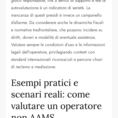
gioco responsabile
, link a servizi di supporto e test di
autovalutazione è un indicatore di serietà. La
mancanza di questi presidi è invece un campanello
d’allarme. Da considerare anche le dinamiche fiscali
e normative trasfrontaliere, che possono incidere su
diritti, doveri e modalità di eventuale assistenza.
Valutare sempre le condizioni d’uso e le informazioni
legali dell’operatore, privilegiando contesti con
standard internazionali riconosciuti e percorsi chiari
di reclamo e mediazione.
Esempi pratici e
scenari reali: come
valutare un operatore
non AAMS