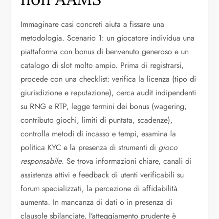
Immaginare casi concreti aiuta a fissare una
metodologia. Scenario 1: un giocatore individua una
piattaforma con bonus di benvenuto generoso e un
catalogo di slot molto ampio. Prima di registrarsi,
procede con una checklist: verifica la licenza (tipo di
giurisdizione e reputazione), cerca audit indipendenti
su RNG e RTP, legge termini dei bonus (wagering,
contributo giochi, limiti di puntata, scadenze),
controlla metodi di incasso e tempi, esamina la
politica KYC e la presenza di strumenti di
gioco
responsabile
. Se trova informazioni chiare, canali di
assistenza attivi e feedback di utenti verificabili su
forum specializzati, la percezione di affidabilità
aumenta. In mancanza di dati o in presenza di
clausole sbilanciate, l’atteggiamento prudente è