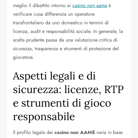
meglio il dibattito intorno ai
casino non aams
è
verificare cosa differenzia un operatore
transfrontaliero da uno domestico in termini di
licenza, audit e responsabilità sociale. In generale, la
scelta prudente passa da una valutazione critica di
sicurezza, trasparenza e strumenti di protezione del
giocatore.
Aspetti legali e di
sicurezza: licenze, RTP
e strumenti di gioco
responsabile
Il profilo legale dei
casino non AAMS
varia in base