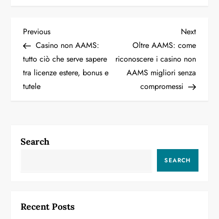
P
Previous
Next
Previous
Next
Post
Post
Casino non AAMS:
Oltre AAMS: come
o
tutto ciò che serve sapere
riconoscere i casino non
tra licenze estere, bonus e
AAMS migliori senza
s
tutele
compromessi
t
n
a
Search
v
SEARCH
i
g
Recent Posts