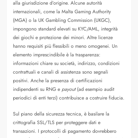
alla giurisdizione d’origine. Alcune autorità
internazionali, come la Malta Gaming Authority
(MGA) o la UK Gambling Commission (UKGC),
impongono standard elevati su KYC/AML, integrità
dei giochi e protezione dei minori. Altre licenze
hanno requisiti più flessibili o meno omogenei. Un
elemento imprescindibile è la trasparenza:
informazioni chiare su società, indirizzo, condizioni
contrattuali e canali di assistenza sono segnali
positivi. Anche la presenza di certificazioni
indipendenti su RNG e
payout
(ad esempio audit
periodici di enti terzi) contribuisce a costruire fiducia.
Sul piano della sicurezza tecnica, è basilare la
crittografia SSL/TLS per proteggere dati e
transazioni. I protocolli di pagamento dovrebbero