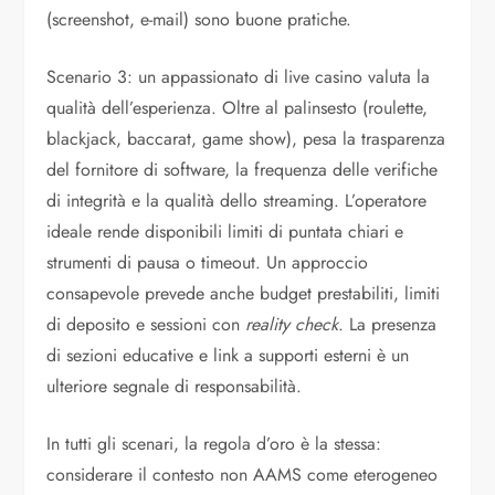
(screenshot, e-mail) sono buone pratiche.
Scenario 3: un appassionato di live casino valuta la
qualità dell’esperienza. Oltre al palinsesto (roulette,
blackjack, baccarat, game show), pesa la trasparenza
del fornitore di software, la frequenza delle verifiche
di integrità e la qualità dello streaming. L’operatore
ideale rende disponibili limiti di puntata chiari e
strumenti di pausa o timeout. Un approccio
consapevole prevede anche budget prestabiliti, limiti
di deposito e sessioni con
reality check
. La presenza
di sezioni educative e link a supporti esterni è un
ulteriore segnale di responsabilità.
In tutti gli scenari, la regola d’oro è la stessa:
considerare il contesto non AAMS come eterogeneo