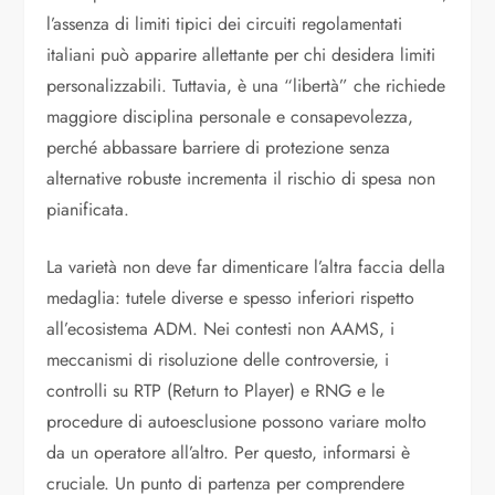
l’assenza di limiti tipici dei circuiti regolamentati
italiani può apparire allettante per chi desidera limiti
personalizzabili. Tuttavia, è una “libertà” che richiede
maggiore disciplina personale e consapevolezza,
perché abbassare barriere di protezione senza
alternative robuste incrementa il rischio di spesa non
pianificata.
La varietà non deve far dimenticare l’altra faccia della
medaglia: tutele diverse e spesso inferiori rispetto
all’ecosistema ADM. Nei contesti non AAMS, i
meccanismi di risoluzione delle controversie, i
controlli su RTP (Return to Player) e RNG e le
procedure di autoesclusione possono variare molto
da un operatore all’altro. Per questo, informarsi è
cruciale. Un punto di partenza per comprendere