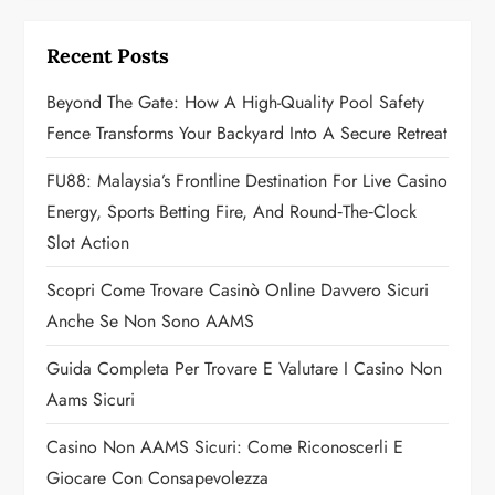
i
g
Recent Posts
a
Beyond The Gate: How A High-Quality Pool Safety
Fence Transforms Your Backyard Into A Secure Retreat
t
FU88: Malaysia’s Frontline Destination For Live Casino
i
Energy, Sports Betting Fire, And Round‑the‑Clock
o
Slot Action
n
Scopri Come Trovare Casinò Online Davvero Sicuri
Anche Se Non Sono AAMS
Guida Completa Per Trovare E Valutare I Casino Non
Aams Sicuri
Casino Non AAMS Sicuri: Come Riconoscerli E
Giocare Con Consapevolezza