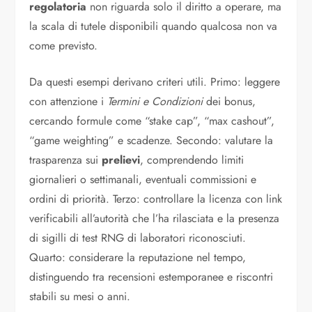
regolatoria
non riguarda solo il diritto a operare, ma
la scala di tutele disponibili quando qualcosa non va
come previsto.
Da questi esempi derivano criteri utili. Primo: leggere
con attenzione i
Termini e Condizioni
dei bonus,
cercando formule come “stake cap”, “max cashout”,
“game weighting” e scadenze. Secondo: valutare la
trasparenza sui
prelievi
, comprendendo limiti
giornalieri o settimanali, eventuali commissioni e
ordini di priorità. Terzo: controllare la licenza con link
verificabili all’autorità che l’ha rilasciata e la presenza
di sigilli di test RNG di laboratori riconosciuti.
Quarto: considerare la reputazione nel tempo,
distinguendo tra recensioni estemporanee e riscontri
stabili su mesi o anni.