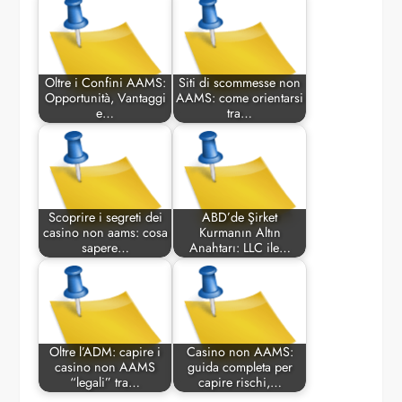
Oltre i Confini AAMS:
Siti di scommesse non
Opportunità, Vantaggi
AAMS: come orientarsi
e…
tra…
Scoprire i segreti dei
ABD’de Şirket
casino non aams: cosa
Kurmanın Altın
sapere…
Anahtarı: LLC ile…
Oltre l’ADM: capire i
Casino non AAMS:
casino non AAMS
guida completa per
“legali” tra…
capire rischi,…