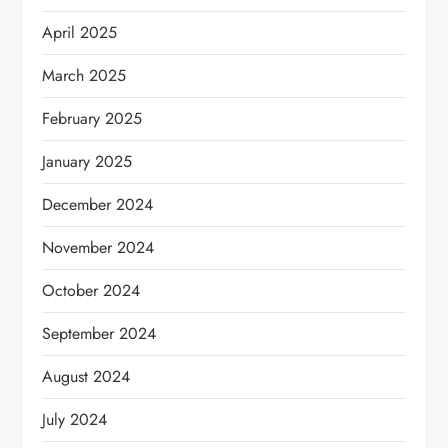
April 2025
March 2025
February 2025
January 2025
December 2024
November 2024
October 2024
September 2024
August 2024
July 2024