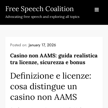
Skip
Free Speech Coalition
to
content
Advocating free speech and exploring all topics
Posted on:
January 17, 2026
Casino non AAMS: guida realistica
tra licenze, sicurezza e bonus
Definizione e licenze:
cosa distingue un
casino non AAMS