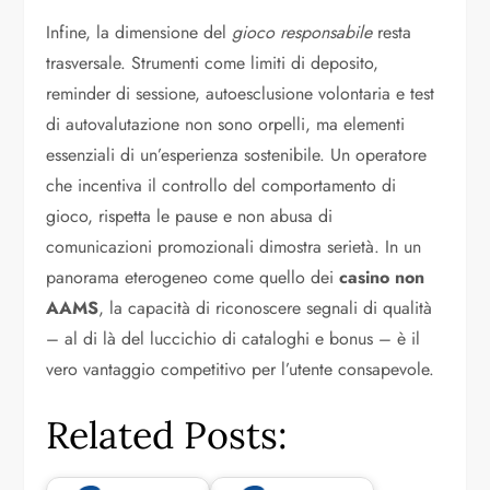
Infine, la dimensione del
gioco responsabile
resta
trasversale. Strumenti come limiti di deposito,
reminder di sessione, autoesclusione volontaria e test
di autovalutazione non sono orpelli, ma elementi
essenziali di un’esperienza sostenibile. Un operatore
che incentiva il controllo del comportamento di
gioco, rispetta le pause e non abusa di
comunicazioni promozionali dimostra serietà. In un
panorama eterogeneo come quello dei
casino non
AAMS
, la capacità di riconoscere segnali di qualità
– al di là del luccichio di cataloghi e bonus – è il
vero vantaggio competitivo per l’utente consapevole.
Related Posts: