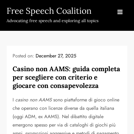
Skip
Free Speech Coalition
to
content
Advocating free speech and exploring all topics
Posted on:
December 27, 2025
Casino non AAMS: guida completa
per scegliere con criterio e
giocare con consapevolezza
I
casino non AAMS
sono piattaforme di gioco online
che operano con licenze diverse da quella italiana
(oggi ADM, ex AAMS). Nel dibattito digitale
emergono spesso per via di cataloghi di giochi più
ampi, promozioni aggressive e metodi di pagamento