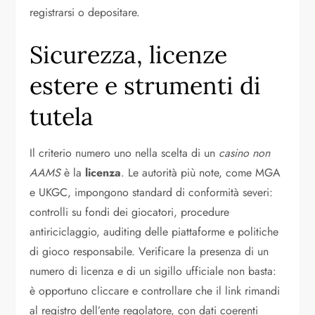
registrarsi o depositare.
Sicurezza, licenze
estere e strumenti di
tutela
Il criterio numero uno nella scelta di un
casino non
AAMS
è la
licenza
. Le autorità più note, come MGA
e UKGC, impongono standard di conformità severi:
controlli su fondi dei giocatori, procedure
antiriciclaggio, auditing delle piattaforme e politiche
di gioco responsabile. Verificare la presenza di un
numero di licenza e di un sigillo ufficiale non basta:
è opportuno cliccare e controllare che il link rimandi
al registro dell’ente regolatore, con dati coerenti