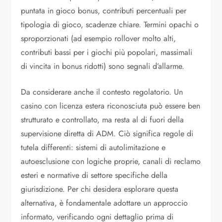
puntata in gioco bonus, contributi percentuali per
tipologia di gioco, scadenze chiare. Termini opachi o
sproporzionati (ad esempio rollover molto alti,
contributi bassi per i giochi più popolari, massimali
di vincita in bonus ridotti) sono segnali d’allarme.
Da considerare anche il contesto regolatorio. Un
casino con licenza estera riconosciuta può essere ben
strutturato e controllato, ma resta al di fuori della
supervisione diretta di ADM. Ciò significa regole di
tutela differenti: sistemi di autolimitazione e
autoesclusione con logiche proprie, canali di reclamo
esteri e normative di settore specifiche della
giurisdizione. Per chi desidera esplorare questa
alternativa, è fondamentale adottare un approccio
informato, verificando ogni dettaglio prima di