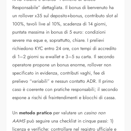
Responsabile” dettagliata. Il bonus di benvenuto ha
un rollover x35 sul deposito+bonus, contributo slot al
100%, tavoli live al 10%, scadenza di 14 giorni,
puntata massima in bonus di 5 euro: condizioni
severe ma eque e, soprattutto, chiare. I prelievi
richiedono KYC entro 24 ore, con tempi di accredito
di 1–2 giorni su e-wallet e 3–5 su carta. Il secondo
operatore propone un bonus enorme, rollover non
specificato in evidenza, contributi vaghi, fee di
prelievo “variabili” e nessun contatto ADR. Il primo
caso è coerente con pratiche responsabili; il secondo
espone a rischi di fraintendimenti e blocchi di cassa.
Un
metodo pratico
per valutare un
casino non
AAMS
può seguire una checklist in cinque passi: 1)
licenza e verifiche: controllare nel registro ufficiale e