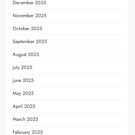
December 2025
November 2025
October 2025
September 2025
August 2025
July 2025
June 2025
May 2025
April 2025
March 2025
February 2025