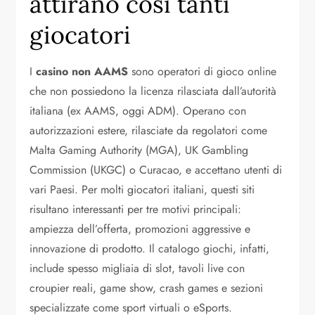
attirano così tanti
giocatori
I
casino non AAMS
sono operatori di gioco online
che non possiedono la licenza rilasciata dall’autorità
italiana (ex AAMS, oggi ADM). Operano con
autorizzazioni estere, rilasciate da regolatori come
Malta Gaming Authority (MGA), UK Gambling
Commission (UKGC) o Curacao, e accettano utenti di
vari Paesi. Per molti giocatori italiani, questi siti
risultano interessanti per tre motivi principali:
ampiezza dell’offerta, promozioni aggressive e
innovazione di prodotto. Il catalogo giochi, infatti,
include spesso migliaia di slot, tavoli live con
croupier reali, game show, crash games e sezioni
specializzate come sport virtuali o eSports.