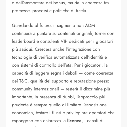
o dall’ammontare dei bonus, ma dalla coerenza tra
promesse, processi e politiche di tutela.
Guardando al futuro, il segmento non ADM
continuerà a puntare su contenuti originali, tornei con
leaderboard e consulenti VIP dedicati per i giocatori
più assidui. Crescerà anche l’integrazione con
tecnologie di verifica automatizzata dell’identità e
con sistemi di controllo dell’età. Per i giocatori, la
capacità di leggere segnali deboli — come coerenza
dei T&C, qualità del supporto e reputazione presso
community internazionali — resterà il discrimine più
importante. In presenza di dubbi, l’approccio più
prudente è sempre quello di limitare l’esposizione
economica, testare i flussi e privilegiare operatori che
espongono con chiarezza la
licenza
, i canali di