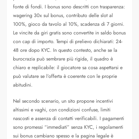
fonte di fondi. I bonus sono descritti con trasparenza:
wagering 30x sul bonus, contributo delle slot al
100%, gioco da tavolo al 10%, scadenza di 7 giorni.
Le vincite da giri gratis sono convertite in saldo bonus
con cap di importo. Tempi di prelievo dichiarati: 24-
48 ore dopo KYC. In questo contesto, anche se la
burocrazia può sembrare più rigida, il quadro è
chiaro e replicabile: il giocatore sa cosa aspettarsi e
può valutare se l’offerta è coerente con le proprie
abitudini.
Nel secondo scenario, un sito propone incentivi
altissimi e vaghi, con condizioni confuse, limiti
nascosti e assenza di contatti verificabili. I pagamenti
sono promessi “immediati” senza KYC, i regolamenti
sui bonus cambiano spesso e la pagina legale è