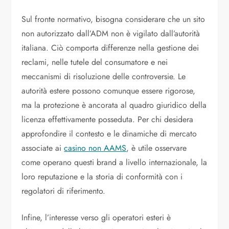
Sul fronte normativo, bisogna considerare che un sito
non autorizzato dall’ADM non è vigilato dall’autorità
italiana. Ciò comporta differenze nella gestione dei
reclami, nelle tutele del consumatore e nei
meccanismi di risoluzione delle controversie. Le
autorità estere possono comunque essere rigorose,
ma la protezione è ancorata al quadro giuridico della
licenza effettivamente posseduta. Per chi desidera
approfondire il contesto e le dinamiche di mercato
associate ai
casino non AAMS
, è utile osservare
come operano questi brand a livello internazionale, la
loro reputazione e la storia di conformità con i
regolatori di riferimento.
Infine, l’interesse verso gli operatori esteri è