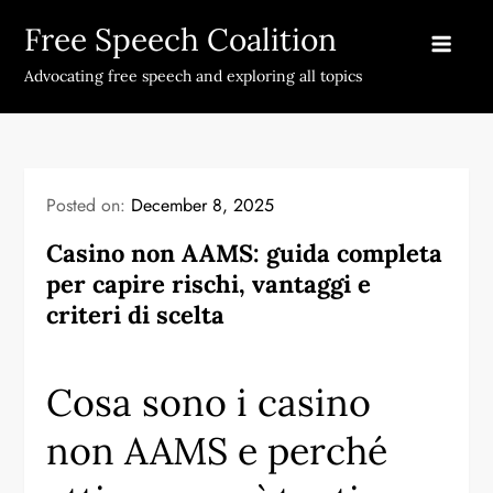
Skip
Free Speech Coalition
to
content
Advocating free speech and exploring all topics
Posted on:
December 8, 2025
Casino non AAMS: guida completa
per capire rischi, vantaggi e
criteri di scelta
Cosa sono i casino
non AAMS e perché