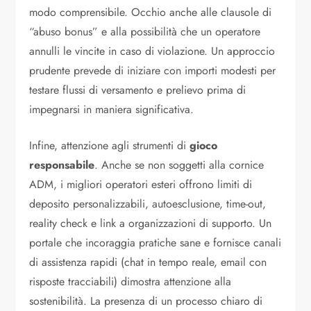
modo comprensibile. Occhio anche alle clausole di
“abuso bonus” e alla possibilità che un operatore
annulli le vincite in caso di violazione. Un approccio
prudente prevede di iniziare con importi modesti per
testare flussi di versamento e prelievo prima di
impegnarsi in maniera significativa.
Infine, attenzione agli strumenti di
gioco
responsabile
. Anche se non soggetti alla cornice
ADM, i migliori operatori esteri offrono limiti di
deposito personalizzabili, autoesclusione, time-out,
reality check e link a organizzazioni di supporto. Un
portale che incoraggia pratiche sane e fornisce canali
di assistenza rapidi (chat in tempo reale, email con
risposte tracciabili) dimostra attenzione alla
sostenibilità. La presenza di un processo chiaro di