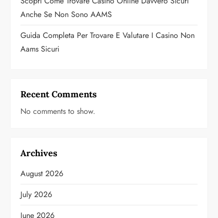
Scopri Come Trovare Casinò Online Davvero Sicuri
Anche Se Non Sono AAMS
Guida Completa Per Trovare E Valutare I Casino Non
Aams Sicuri
Recent Comments
No comments to show.
Archives
August 2026
July 2026
June 2026