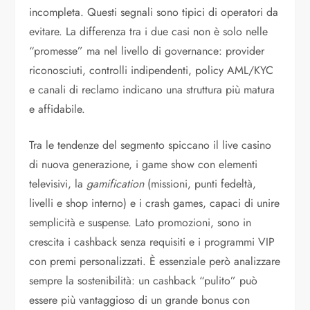
incompleta. Questi segnali sono tipici di operatori da
evitare. La differenza tra i due casi non è solo nelle
“promesse” ma nel livello di governance: provider
riconosciuti, controlli indipendenti, policy AML/KYC
e canali di reclamo indicano una struttura più matura
e affidabile.
Tra le tendenze del segmento spiccano il live casino
di nuova generazione, i game show con elementi
televisivi, la
gamification
(missioni, punti fedeltà,
livelli e shop interno) e i crash games, capaci di unire
semplicità e suspense. Lato promozioni, sono in
crescita i cashback senza requisiti e i programmi VIP
con premi personalizzati. È essenziale però analizzare
sempre la sostenibilità: un cashback “pulito” può
essere più vantaggioso di un grande bonus con