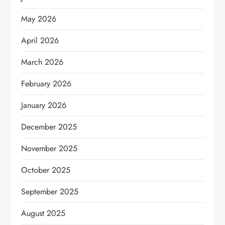
May 2026
April 2026
March 2026
February 2026
January 2026
December 2025
November 2025
October 2025
September 2025
August 2025