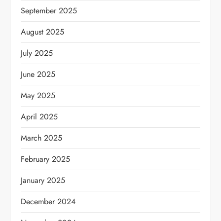
September 2025
August 2025
July 2025
June 2025
May 2025
April 2025
March 2025
February 2025
January 2025
December 2024