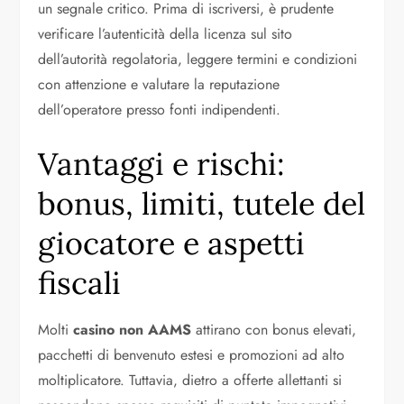
un segnale critico. Prima di iscriversi, è prudente
verificare l’autenticità della licenza sul sito
dell’autorità regolatoria, leggere termini e condizioni
con attenzione e valutare la reputazione
dell’operatore presso fonti indipendenti.
Vantaggi e rischi:
bonus, limiti, tutele del
giocatore e aspetti
fiscali
Molti
casino non AAMS
attirano con bonus elevati,
pacchetti di benvenuto estesi e promozioni ad alto
moltiplicatore. Tuttavia, dietro a offerte allettanti si