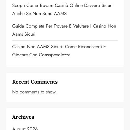
n
Scopri Come Trovare Casinò Online Davvero Sicuri
Anche Se Non Sono AAMS
Guida Completa Per Trovare E Valutare I Casino Non
Aams Sicuri
Casino Non AAMS Sicuri: Come Riconoscerli E
Giocare Con Consapevolezza
Recent Comments
No comments to show.
Archives
August 2026