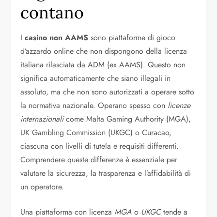
contano
I
casino non AAMS
sono piattaforme di gioco
d’azzardo online che non dispongono della licenza
italiana rilasciata da ADM (ex AAMS). Questo non
significa automaticamente che siano illegali in
assoluto, ma che non sono autorizzati a operare sotto
la normativa nazionale. Operano spesso con
licenze
internazionali
come Malta Gaming Authority (MGA),
UK Gambling Commission (UKGC) o Curacao,
ciascuna con livelli di tutela e requisiti differenti.
Comprendere queste differenze è essenziale per
valutare la sicurezza, la trasparenza e l’affidabilità di
un operatore.
Una piattaforma con licenza
MGA
o
UKGC
tende a