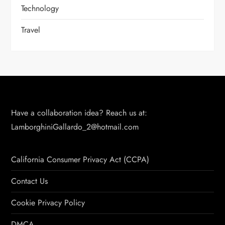
Technology
Travel
Have a collaboration idea? Reach us at:
LamborghiniGallardo_2@hotmail.com
California Consumer Privacy Act (CCPA)
Contact Us
Cookie Privacy Policy
DMCA