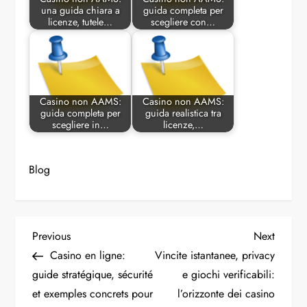
una guida chiara a
guida completa per
licenze, tutele…
scegliere con…
Casino non AAMS:
Casino non AAMS:
guida completa per
guida realistica tra
scegliere in…
licenze,…
Blog
P
Previous
Next
Previous
Next
Post
Post
Casino en ligne:
Vincite istantanee, privacy
o
guide stratégique, sécurité
e giochi verificabili:
et exemples concrets pour
l’orizzonte dei casino
s