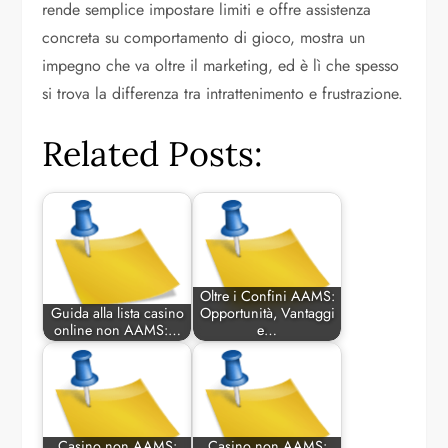
rende semplice impostare limiti e offre assistenza
concreta su comportamento di gioco, mostra un
impegno che va oltre il marketing, ed è lì che spesso
si trova la differenza tra intrattenimento e frustrazione.
Related Posts:
Oltre i Confini AAMS:
Guida alla lista casino
Opportunità, Vantaggi
online non AAMS:…
e…
Casino non AAMS:
Casino non AAMS: