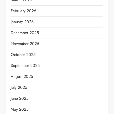
February 2026
January 2026
December 2025
November 2025
October 2025
September 2025
August 2025
July 2025
June 2025
May 2025