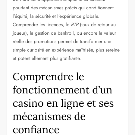
pourtant des mécanismes précis qui conditionnent
l’équité, la sécurité et l’expérience globale.
Comprendre les licences, le
RTP
(taux de retour au
joueur), la gestion de bankroll, ou encore la valeur
réelle des promotions permet de transformer une
simple curiosité en expérience maîtrisée, plus sereine
et potentiellement plus gratifiante.
Comprendre le
fonctionnement d’un
casino en ligne et ses
mécanismes de
confiance