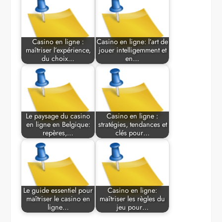
Casino en ligne :
Casino en ligne: l’art de
maîtriser l’expérience,
jouer intelligemment et
du choix…
en…
Le paysage du casino
Casino en ligne :
en ligne en Belgique:
stratégies, tendances et
repères,…
clés pour…
Le guide essentiel pour
Casino en ligne:
maîtriser le casino en
maîtriser les règles du
ligne…
jeu pour…