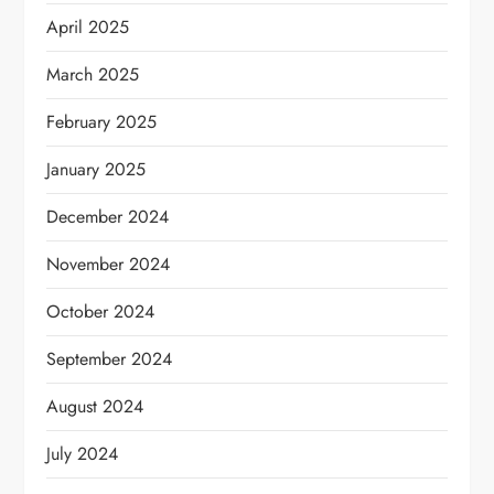
April 2025
March 2025
February 2025
January 2025
December 2024
November 2024
October 2024
September 2024
August 2024
July 2024