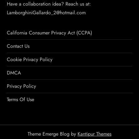
Have a collaboration idea? Reach us at:
LamborghiniGallardo_2@hotmail.com
California Consumer Privacy Act (CCPA)
Contact Us
Cookie Privacy Policy
DMCA
Privacy Policy
Terms Of Use
Theme Emerge Blog by
Kantipur Themes