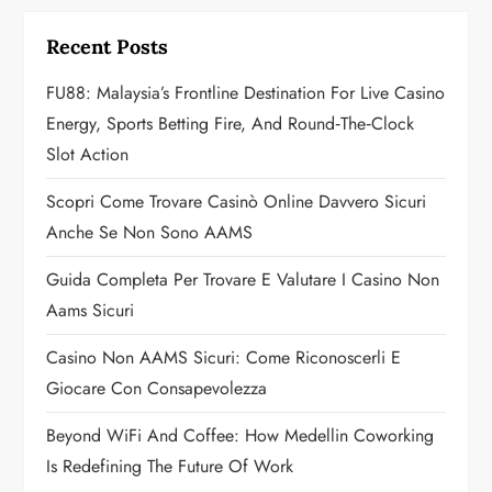
g
Recent Posts
a
FU88: Malaysia’s Frontline Destination For Live Casino
Energy, Sports Betting Fire, And Round‑the‑Clock
t
Slot Action
i
Scopri Come Trovare Casinò Online Davvero Sicuri
o
Anche Se Non Sono AAMS
n
Guida Completa Per Trovare E Valutare I Casino Non
Aams Sicuri
Casino Non AAMS Sicuri: Come Riconoscerli E
Giocare Con Consapevolezza
Beyond WiFi And Coffee: How Medellin Coworking
Is Redefining The Future Of Work