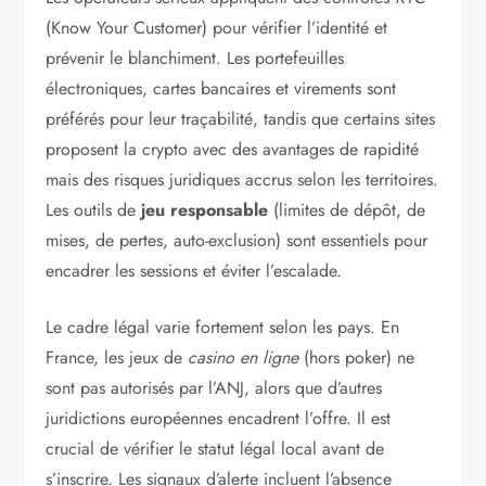
(Know Your Customer) pour vérifier l’identité et
prévenir le blanchiment. Les portefeuilles
électroniques, cartes bancaires et virements sont
préférés pour leur traçabilité, tandis que certains sites
proposent la crypto avec des avantages de rapidité
mais des risques juridiques accrus selon les territoires.
Les outils de
jeu responsable
(limites de dépôt, de
mises, de pertes, auto-exclusion) sont essentiels pour
encadrer les sessions et éviter l’escalade.
Le cadre légal varie fortement selon les pays. En
France, les jeux de
casino en ligne
(hors poker) ne
sont pas autorisés par l’ANJ, alors que d’autres
juridictions européennes encadrent l’offre. Il est
crucial de vérifier le statut légal local avant de
s’inscrire. Les signaux d’alerte incluent l’absence