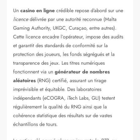
Un
casino en ligne
crédible repose d’abord sur une
licence
délivrée par une autorité reconnue (Malta
Gaming Authority, UKGC, Curaçao, entre autres).
Cette licence encadre l’opérateur, impose des audits
et garantit des standards de conformité sur la
protection des joueurs, les fonds ségrégués et la
transparence des jeux. Les titres numériques
fonctionnent via un
générateur de nombres
aléatoires
(RNG) certifié, assurant un tirage
imprévisible et équitable. Des laboratoires
indépendants (eCOGRA, iTech Labs, GLI) testent
régulièrement la qualité du RNG ainsi que la
cohérence statistique des résultats sur de vastes
échantillons de tours.