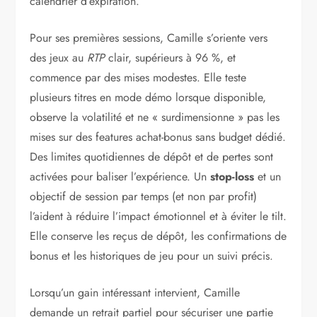
calendrier d’expiration.
Pour ses premières sessions, Camille s’oriente vers
des jeux au
RTP
clair, supérieurs à 96 %, et
commence par des mises modestes. Elle teste
plusieurs titres en mode démo lorsque disponible,
observe la volatilité et ne « surdimensionne » pas les
mises sur des features achat-bonus sans budget dédié.
Des limites quotidiennes de dépôt et de pertes sont
activées pour baliser l’expérience. Un
stop-loss
et un
objectif de session par temps (et non par profit)
l’aident à réduire l’impact émotionnel et à éviter le tilt.
Elle conserve les reçus de dépôt, les confirmations de
bonus et les historiques de jeu pour un suivi précis.
Lorsqu’un gain intéressant intervient, Camille
demande un retrait partiel pour sécuriser une partie