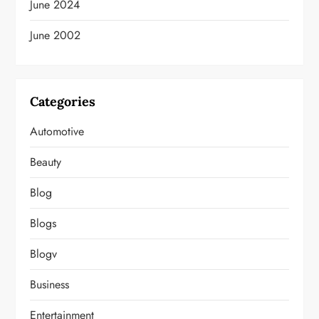
June 2024
June 2002
Categories
Automotive
Beauty
Blog
Blogs
Blogv
Business
Entertainment