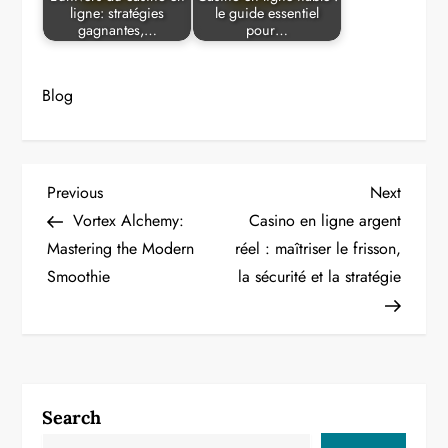
ligne: stratégies
le guide essentiel
gagnantes,…
pour…
Blog
P
Previous
Next
Previous
Next
Post
Post
Vortex Alchemy:
Casino en ligne argent
o
Mastering the Modern
réel : maîtriser le frisson,
Smoothie
la sécurité et la stratégie
s
t
n
a
Search