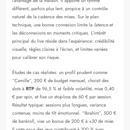
l’avantage de la maison. Il apporte un rythme
différent, parfois plus lent, propice à un contrôle
naturel de la cadence des mises. Sur le plan
technique, une bonne connexion limite la
latence
et
les déconnexions en moments critiques. L’intérêt
principal du live réside dans l’expérience: crédibilité
visuelle, règles claires à l’écran, et limites variées
pour calibrer son risque.
Études de cas réalistes: un profil prudent comme
“Camille”, 200 € de budget mensuel, choisit des
slots à
RTP
de 96,5 % et
faible volatilité
, mise 0,40
€ par spin, et fixe un stop-loss de 60 € par session.
Résultat typique: sessions plus longues, variance
contenue, moins de tilt émotionnel. “Ibrahim”, 500 €
de bankroll, vise un bonus de 200 € à
x30
de mise.
Il opte pour des jeux contribuant à 100 % avec