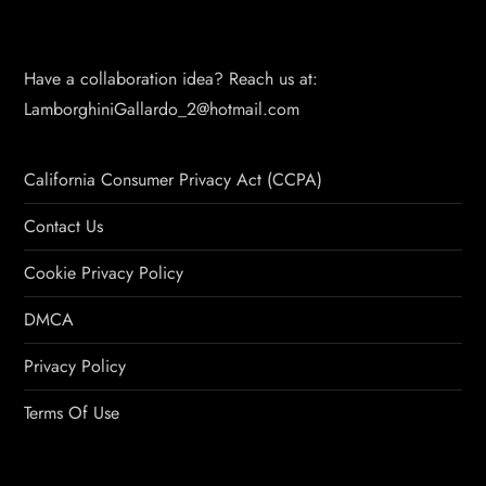
Have a collaboration idea? Reach us at:
LamborghiniGallardo_2@hotmail.com
California Consumer Privacy Act (CCPA)
Contact Us
Cookie Privacy Policy
DMCA
Privacy Policy
Terms Of Use