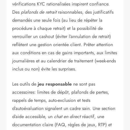
vérifications KYC rationalisées inspirent confiance.
Des
plafonds de retrait
raisonnables, des justificatifs
demandés une seule fois (au lieu de répéter la
procédure à chaque retrait) et la possibilité de
verrouiller un cashout (éviter l’annulation de retrait)
reflètent une gestion orientée client. Prêter attention
aux conditions en cas de gains importants, aux limites
journalières et au calendrier de traitement (week-ends
inclus ou non) évite les surprises.
Les outils de
jeu responsable
ne sont pas
accessoires: limites de dépôt, plafonds de pertes,
rappels de temps, auto-exclusion et tests
d’autoévaluation signalent un cadre sain. Une section
d’aide accessible, un
chat en direct
réactif, une
documentation claire (FAQ, règles de jeux, RTP) et