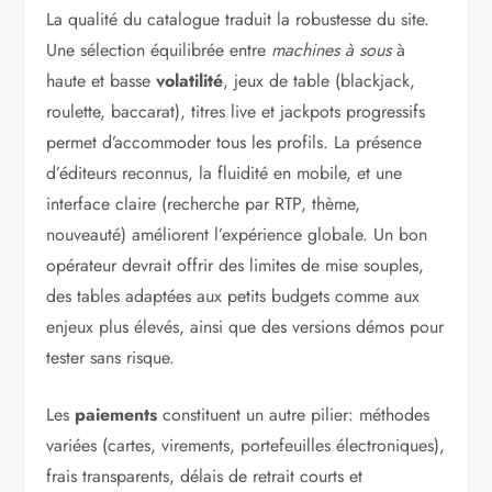
La qualité du catalogue traduit la robustesse du site.
Une sélection équilibrée entre
machines à sous
à
haute et basse
volatilité
, jeux de table (blackjack,
roulette, baccarat), titres live et jackpots progressifs
permet d’accommoder tous les profils. La présence
d’éditeurs reconnus, la fluidité en mobile, et une
interface claire (recherche par RTP, thème,
nouveauté) améliorent l’expérience globale. Un bon
opérateur devrait offrir des limites de mise souples,
des tables adaptées aux petits budgets comme aux
enjeux plus élevés, ainsi que des versions démos pour
tester sans risque.
Les
paiements
constituent un autre pilier: méthodes
variées (cartes, virements, portefeuilles électroniques),
frais transparents, délais de retrait courts et