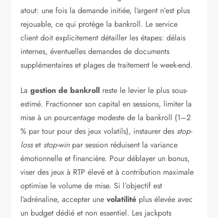
atout: une fois la demande initiée, l’argent n’est plus
rejouable, ce qui protège la bankroll. Le service
client doit explicitement détailler les étapes: délais
internes, éventuelles demandes de documents
supplémentaires et plages de traitement le week-end.
La
gestion de bankroll
reste le levier le plus sous-
estimé. Fractionner son capital en sessions, limiter la
mise à un pourcentage modeste de la bankroll (1–2
% par tour pour des jeux volatils), instaurer des
stop-
loss
et
stop-win
par session réduisent la variance
émotionnelle et financière. Pour déblayer un bonus,
viser des jeux à RTP élevé et à contribution maximale
optimise le volume de mise. Si l’objectif est
l’adrénaline, accepter une
volatilité
plus élevée avec
un budget dédié et non essentiel. Les jackpots