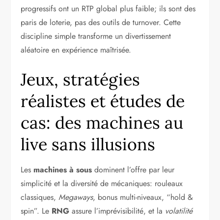
progressifs ont un RTP global plus faible; ils sont des
paris de loterie, pas des outils de turnover. Cette
discipline simple transforme un divertissement
aléatoire en expérience maîtrisée.
Jeux, stratégies
réalistes et études de
cas: des machines au
live sans illusions
Les
machines à sous
dominent l’offre par leur
simplicité et la diversité de mécaniques: rouleaux
classiques,
Megaways
, bonus multi-niveaux, “hold &
spin”. Le
RNG
assure l’imprévisibilité, et la
volatilité