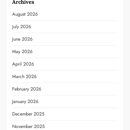
Archives
August 2026
July 2026
June 2026
May 2026
April 2026
March 2026
February 2026
January 2026
December 2025
November 2025