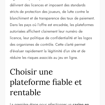
délivrent des licences et imposent des standards
stricts de protection des joueurs, de lutte contre le
blanchiment et de transparence des taux de paiement.
Dans les pays où l’offre est encadrée, les plateformes
autorisées affichent clairement leur numéro de
licence, leur politique de confidentialité et les logos
des organismes de contrôle. Cette clarté permet
d’évaluer rapidement la légitimité d’un site et de
réduire les risques associés au jeu en ligne.
Choisir une
plateforme fiable et
rentable
La première étape pour sélectionner un
casino en