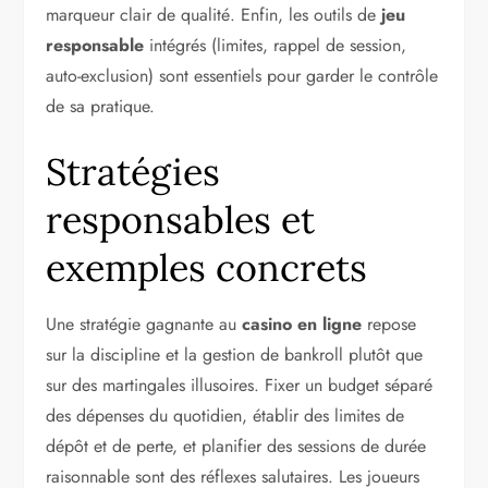
marqueur clair de qualité. Enfin, les outils de
jeu
responsable
intégrés (limites, rappel de session,
auto-exclusion) sont essentiels pour garder le contrôle
de sa pratique.
Stratégies
responsables et
exemples concrets
Une stratégie gagnante au
casino en ligne
repose
sur la discipline et la gestion de bankroll plutôt que
sur des martingales illusoires. Fixer un budget séparé
des dépenses du quotidien, établir des limites de
dépôt et de perte, et planifier des sessions de durée
raisonnable sont des réflexes salutaires. Les joueurs