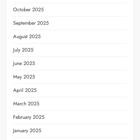
October 2025
September 2025
August 2025
July 2025
June 2025
May 2025
April 2025
March 2025
February 2025
January 2025