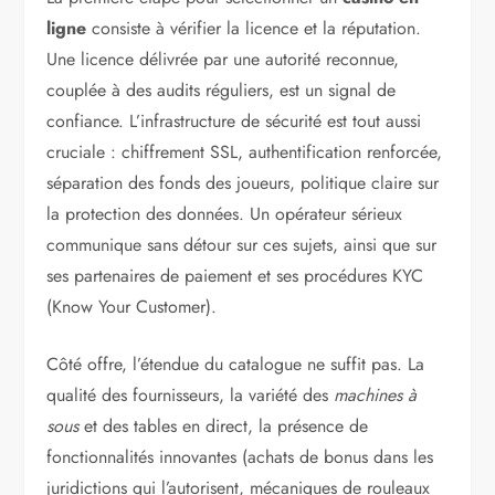
ligne
consiste à vérifier la licence et la réputation.
Une licence délivrée par une autorité reconnue,
couplée à des audits réguliers, est un signal de
confiance. L’infrastructure de sécurité est tout aussi
cruciale : chiffrement SSL, authentification renforcée,
séparation des fonds des joueurs, politique claire sur
la protection des données. Un opérateur sérieux
communique sans détour sur ces sujets, ainsi que sur
ses partenaires de paiement et ses procédures KYC
(Know Your Customer).
Côté offre, l’étendue du catalogue ne suffit pas. La
qualité des fournisseurs, la variété des
machines à
sous
et des tables en direct, la présence de
fonctionnalités innovantes (achats de bonus dans les
juridictions qui l’autorisent, mécaniques de rouleaux