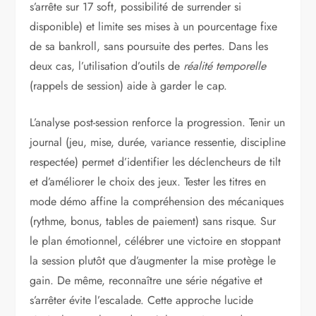
s’arrête sur 17 soft, possibilité de surrender si
disponible) et limite ses mises à un pourcentage fixe
de sa bankroll, sans poursuite des pertes. Dans les
deux cas, l’utilisation d’outils de
réalité temporelle
(rappels de session) aide à garder le cap.
L’analyse post-session renforce la progression. Tenir un
journal (jeu, mise, durée, variance ressentie, discipline
respectée) permet d’identifier les déclencheurs de tilt
et d’améliorer le choix des jeux. Tester les titres en
mode démo affine la compréhension des mécaniques
(rythme, bonus, tables de paiement) sans risque. Sur
le plan émotionnel, célébrer une victoire en stoppant
la session plutôt que d’augmenter la mise protège le
gain. De même, reconnaître une série négative et
s’arrêter évite l’escalade. Cette approche lucide