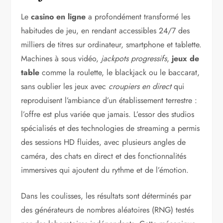
Le
casino en ligne
a profondément transformé les
habitudes de jeu, en rendant accessibles 24/7 des
milliers de titres sur ordinateur, smartphone et tablette.
Machines à sous vidéo,
jackpots progressifs
,
jeux de
table
comme la roulette, le blackjack ou le baccarat,
sans oublier les jeux avec
croupiers en direct
qui
reproduisent l’ambiance d’un établissement terrestre :
l’offre est plus variée que jamais. L’essor des studios
spécialisés et des technologies de streaming a permis
des sessions HD fluides, avec plusieurs angles de
caméra, des chats en direct et des fonctionnalités
immersives qui ajoutent du rythme et de l’émotion.
Dans les coulisses, les résultats sont déterminés par
des générateurs de nombres aléatoires (RNG) testés