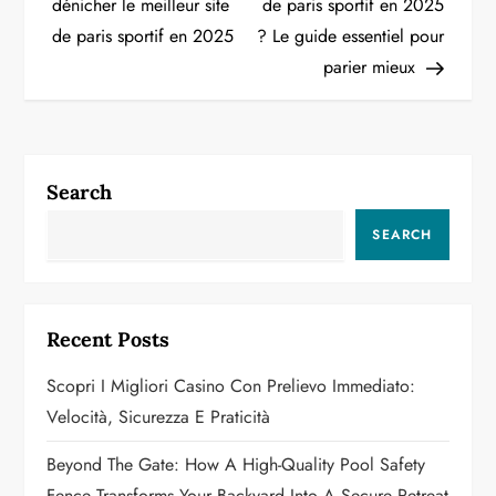
dénicher le meilleur site
de paris sportif en 2025
de paris sportif en 2025
? Le guide essentiel pour
s
parier mieux
t
n
a
Search
v
SEARCH
i
g
Recent Posts
a
Scopri I Migliori Casino Con Prelievo Immediato:
Velocità, Sicurezza E Praticità
t
Beyond The Gate: How A High-Quality Pool Safety
i
Fence Transforms Your Backyard Into A Secure Retreat