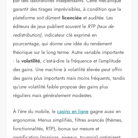
par des laboratoires indépendants. Cette mécanique
garantit des tirages imprévisibles, à condition que la
plateforme soit dûment
licenciée
et auditée. Les
éditeurs de jeux publient souvent le
RTP (taux de
redistribution)
, indicateur clé exprimé en
pourcentage, qui donne une idée du rendement
théorique sur le long terme. Autre variable importante
: la
volatilité
, c’est-à-dire la fréquence et l’amplitude
des gains. Une machine à volatilité élevée peut offrir
des gains plus importants mais moins fréquents, tandis
qu’une volatilité faible propose des gains plus
réguliers mais généralement modestes.
À l’ère du mobile, le
casino en ligne
gagne aussi en
ergonomie. Menus simplifiés, filtres avancés (thèmes,
fonctionnalités, RTP), bonus sur mesure et
gamification (missions, niveaux, tournois) optimisent