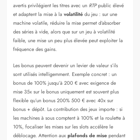
avertis privilégient les titres avec un
RTP
public élevé
et adaptent la mise à la
volatilité
du jeu : sur une
machine volatile, réduire la mise permet d’absorber
des séries à vide, alors que sur un jeu à volatilité
faible, une mise un peu plus élevée peut exploiter la
fréquence des gains.
Les bonus peuvent devenir un levier de valeur s’ils
sont utilisés intelligemment. Exemple concret : un
bonus de 100% jusqu’à 200 € avec exigence de
mise 35x sur le bonus uniquement est souvent plus
flexible qu’un bonus 200% 500 € avec 40x sur
bonus + dépôt. La contribution des jeux importe : si
les machines à sous comptent à 100% et la roulette à
10%, focaliser les mises sur les slots accélère le
déblocage. Attention aux
plafonds de mise
pendant