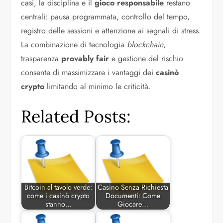
casi, la disciplina e il
gioco responsabile
restano
centrali: pausa programmata, controllo del tempo,
registro delle sessioni e attenzione ai segnali di stress.
La combinazione di tecnologia
blockchain
,
trasparenza
provably fair
e gestione del rischio
consente di massimizzare i vantaggi dei
casinò
crypto
limitando al minimo le criticità.
Related Posts:
Bitcoin al tavolo verde:
Casino Senza Richiesta
come i casinò crypto
Documenti: Come
stanno…
Giocare…