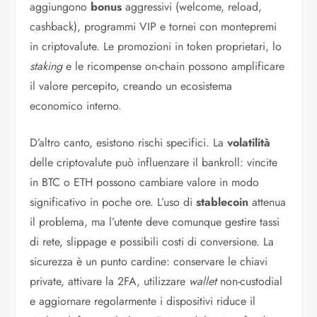
aggiungono
bonus
aggressivi (welcome, reload,
cashback), programmi VIP e tornei con montepremi
in criptovalute. Le promozioni in token proprietari, lo
staking
e le ricompense on-chain possono amplificare
il valore percepito, creando un ecosistema
economico interno.
D’altro canto, esistono rischi specifici. La
volatilità
delle criptovalute può influenzare il bankroll: vincite
in BTC o ETH possono cambiare valore in modo
significativo in poche ore. L’uso di
stablecoin
attenua
il problema, ma l’utente deve comunque gestire tassi
di rete, slippage e possibili costi di conversione. La
sicurezza è un punto cardine: conservare le chiavi
private, attivare la 2FA, utilizzare
wallet
non-custodial
e aggiornare regolarmente i dispositivi riduce il