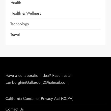
Health
Health & Wellness
Technology
Travel
Have a collaboration idea? Reach us at:
LamborghiniGallardo_2@hotmail.com
California Consumer Privacy Act (CCPA)
Contact Us