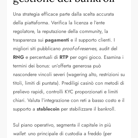
Una strategia efficace parte dalla scelta accurata
della piattaforma. Verifica la licenza e l’ente
regolatore, la reputazione della community, la
trasparenza sui
pagamenti
e il supporto clienti. I
migliori siti pubblicano
proof-of-reserves
, audit del
RNG
e percentuali di
RTP
per ogni gioco. Esamina i
termini dei bonus: un’offerta generosa può
nascondere vincoli severi (wagering alto, restrizioni su
titoli, limiti di puntata). Prediligi casinò con metodi di
prelievo rapidi, controlli KYC proporzionati e limiti
chiari. Valuta l’integrazione con reti a basso costo e il
supporto a
stablecoin
per stabilizzare il bankroll.
Sul piano operativo, segmenta il capitale in più
wallet
: uno principale di custodia a freddo (per