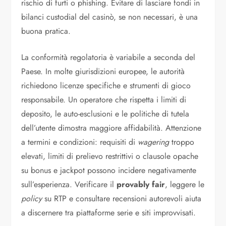
rischio di furti o phishing. Evitare di lasciare fondi in
bilanci custodial del casinò, se non necessari, è una
buona pratica.
La conformità regolatoria è variabile a seconda del
Paese. In molte giurisdizioni europee, le autorità
richiedono licenze specifiche e strumenti di gioco
responsabile. Un operatore che rispetta i limiti di
deposito, le auto-esclusioni e le politiche di tutela
dell’utente dimostra maggiore affidabilità. Attenzione
a termini e condizioni: requisiti di
wagering
troppo
elevati, limiti di prelievo restrittivi o clausole opache
su bonus e jackpot possono incidere negativamente
sull’esperienza. Verificare il
provably fair
, leggere le
policy
su RTP e consultare recensioni autorevoli aiuta
a discernere tra piattaforme serie e siti improvvisati.