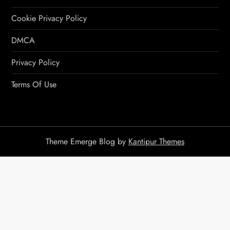
Cookie Privacy Policy
DMCA
Privacy Policy
Terms Of Use
Theme Emerge Blog by
Kantipur Themes