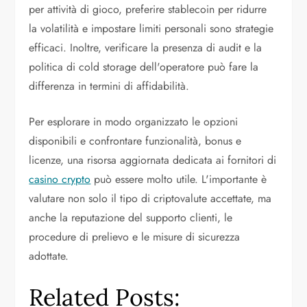
per attività di gioco, preferire stablecoin per ridurre
la volatilità e impostare limiti personali sono strategie
efficaci. Inoltre, verificare la presenza di audit e la
politica di cold storage dell'operatore può fare la
differenza in termini di affidabilità.
Per esplorare in modo organizzato le opzioni
disponibili e confrontare funzionalità, bonus e
licenze, una risorsa aggiornata dedicata ai fornitori di
casino crypto
può essere molto utile. L'importante è
valutare non solo il tipo di criptovalute accettate, ma
anche la reputazione del supporto clienti, le
procedure di prelievo e le misure di sicurezza
adottate.
Related Posts: