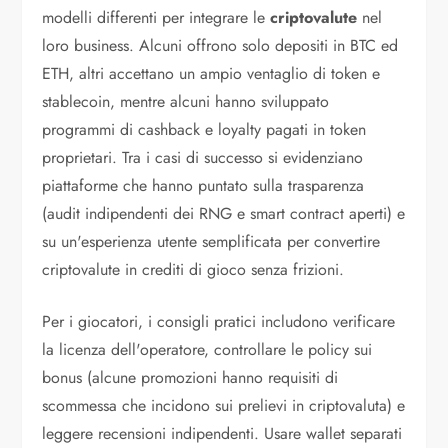
modelli differenti per integrare le
criptovalute
nel
loro business. Alcuni offrono solo depositi in BTC ed
ETH, altri accettano un ampio ventaglio di token e
stablecoin, mentre alcuni hanno sviluppato
programmi di cashback e loyalty pagati in token
proprietari. Tra i casi di successo si evidenziano
piattaforme che hanno puntato sulla trasparenza
(audit indipendenti dei RNG e smart contract aperti) e
su un'esperienza utente semplificata per convertire
criptovalute in crediti di gioco senza frizioni.
Per i giocatori, i consigli pratici includono verificare
la licenza dell'operatore, controllare le policy sui
bonus (alcune promozioni hanno requisiti di
scommessa che incidono sui prelievi in criptovaluta) e
leggere recensioni indipendenti. Usare wallet separati