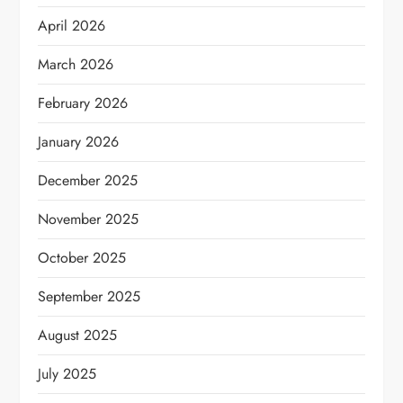
April 2026
March 2026
February 2026
January 2026
December 2025
November 2025
October 2025
September 2025
August 2025
July 2025