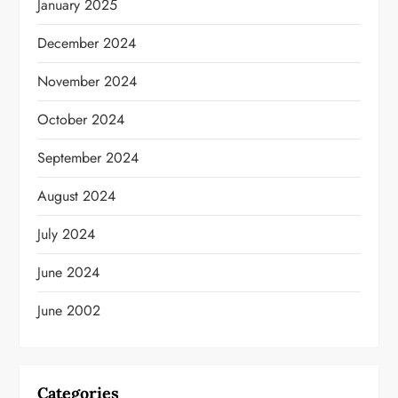
January 2025
December 2024
November 2024
October 2024
September 2024
August 2024
July 2024
June 2024
June 2002
Categories