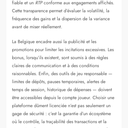
fiable et un
RTP
conforme aux engagements affichés.
Cette transparence permet d’évaluer la volatilité, la
fréquence des gains et la dispersion de la variance
avant de miser réellement.
La Belgique encadre aussi la publicité et les
promotions pour limiter les incitations excessives. Les
bonus, lorsqu’ils existent, sont soumis à des règles
claires de communication et à des conditions
raisonnables. Enfin, des outils de jeu responsable —
limites de dépôts, pauses temporaires, alertes de
temps de session, historique de dépenses — doivent
être accessibles depuis le compte joueur. Choisir une
plateforme dûment licenciée n’est pas seulement un
gage de sécurité : c’est la garantie d’un écosystème
où le contrôle, la traçabilité des transactions et la