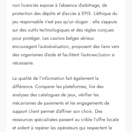
non licenciés expose à l’absence d’arbitrage, de
protection des dépôts et d’accès à EPIS. L’éthique du
jeu responsable n’est pas qu’un slogan : elle s’appuie
sur des outils technologiques et des règles conçues
pour protéger. Les casinos belges sérieux
encouragent l’autoévaluation, proposent des liens vers
des organismes d’aide et facilitent l’auto-exclusion si
nécessaire.
La qualité de l’information fait également la
différence. Comparer les plateformes, lire des
analyses des catalogues de jeux, vérifier les
mécanismes de paiements et les engagements de
support client permet d’affiner son choix. Des
ressources spécialisées passent au crible l’offre locale
et aident à repérer les opérateurs qui respectent le