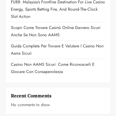
FU88: Malaysia’s Frontline Destination For Live Casino
i
Energy, Sports Betting Fire, And Round‑the‑Clock
o
Slot Action
n
Scopri Come Trovare Casinò Online Davvero Sicuri
Anche Se Non Sono AAMS
Guida Completa Per Trovare E Valutare I Casino Non
Aams Sicuri
Casino Non AAMS Sicuri: Come Riconoscerli E
Giocare Con Consapevolezza
Recent Comments
No comments to show.