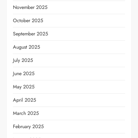
November 2025
October 2025
September 2025
August 2025
July 2025
June 2025
May 2025
April 2025
March 2025
February 2025