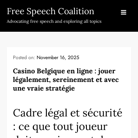
Skip
Free Speech Coalition
to
content
Advocating free speech and exploring all topics
Posted on:
November 16, 2025
Casino Belgique en ligne : jouer
légalement, sereinement et avec
une vraie stratégie
Cadre légal et sécurité
: ce que tout joueur