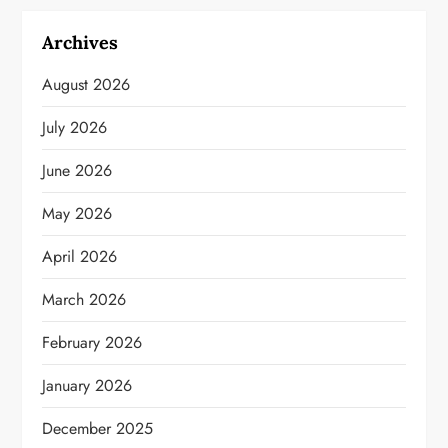
Archives
August 2026
July 2026
June 2026
May 2026
April 2026
March 2026
February 2026
January 2026
December 2025