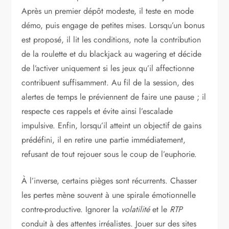
Après un premier dépôt modeste, il teste en mode
démo, puis engage de petites mises. Lorsqu’un bonus
est proposé, il lit les conditions, note la contribution
de la roulette et du blackjack au wagering et décide
de l’activer uniquement si les jeux qu’il affectionne
contribuent suffisamment. Au fil de la session, des
alertes de temps le préviennent de faire une pause ; il
respecte ces rappels et évite ainsi l’escalade
impulsive. Enfin, lorsqu’il atteint un objectif de gains
prédéfini, il en retire une partie immédiatement,
refusant de tout rejouer sous le coup de l’euphorie.
À l’inverse, certains pièges sont récurrents. Chasser
les pertes mène souvent à une spirale émotionnelle
contre-productive. Ignorer la
volatilité
et le
RTP
conduit à des attentes irréalistes. Jouer sur des sites