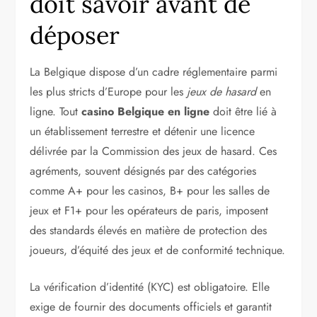
doit savoir avant de
déposer
La Belgique dispose d’un cadre réglementaire parmi
les plus stricts d’Europe pour les
jeux de hasard
en
ligne. Tout
casino Belgique en ligne
doit être lié à
un établissement terrestre et détenir une licence
délivrée par la Commission des jeux de hasard. Ces
agréments, souvent désignés par des catégories
comme A+ pour les casinos, B+ pour les salles de
jeux et F1+ pour les opérateurs de paris, imposent
des standards élevés en matière de protection des
joueurs, d’équité des jeux et de conformité technique.
La vérification d’identité (KYC) est obligatoire. Elle
exige de fournir des documents officiels et garantit