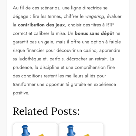
Au fil de ces scénarios, une ligne directrice se
dégage : lire les termes, chiffrer le
wagering
, évaluer
la
contribution des jeux
, choisir des titres à RTP
correct et calibrer la mise. Un
bonus sans dépôt
ne
garantit pas un gain, mais il offre une option à faible
risque financier pour découvrir un casino, apprendre
sa ludothèque et, parfois, décrocher un retrait. La
prudence, la discipline et une compréhension fine
des conditions restent les meilleurs alliés pour
transformer une opportunité gratuite en expérience
positive.
Related Posts: