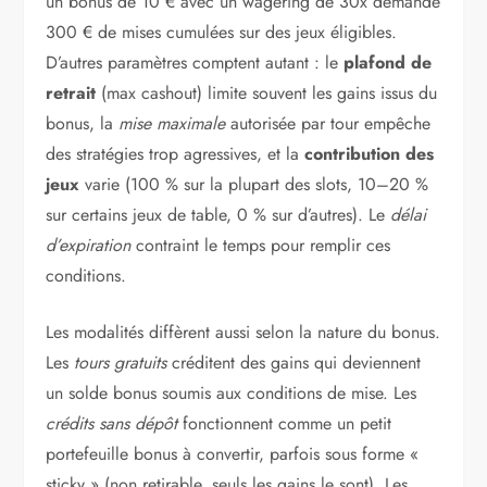
un bonus de 10 € avec un wagering de 30x demande
300 € de mises cumulées sur des jeux éligibles.
D’autres paramètres comptent autant : le
plafond de
retrait
(max cashout) limite souvent les gains issus du
bonus, la
mise maximale
autorisée par tour empêche
des stratégies trop agressives, et la
contribution des
jeux
varie (100 % sur la plupart des slots, 10–20 %
sur certains jeux de table, 0 % sur d’autres). Le
délai
d’expiration
contraint le temps pour remplir ces
conditions.
Les modalités diffèrent aussi selon la nature du bonus.
Les
tours gratuits
créditent des gains qui deviennent
un solde bonus soumis aux conditions de mise. Les
crédits sans dépôt
fonctionnent comme un petit
portefeuille bonus à convertir, parfois sous forme «
sticky » (non retirable, seuls les gains le sont). Les