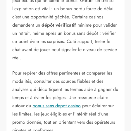
jeux exclus qui annulent le bonus. Garder un œil sur
l’expiration est vital : un bonus perdu faute de délai,
c’est une opportunité gâchée. Certains casinos
demandent un
dépôt vérificatif
minime pour valider
un retrait, même après un bonus sans dépôt ; vérifier
ce point évite les surprises. Côté support, tester le
chat avant de jouer peut signaler le niveau de service
réel.
Pour repérer des offres pertinentes et comparer les
modalités, consulter des sources fiables et des
analyses qui décortiquent les termes aide à gagner du
temps et à éviter les pièges. Une ressource claire
autour du
bonus sans depot casino
peut éclairer sur
les limites, les jeux éligibles et l’intérêt réel d’une
promo donnée, tout en orientant vers des opérateurs
réputés et conformes.