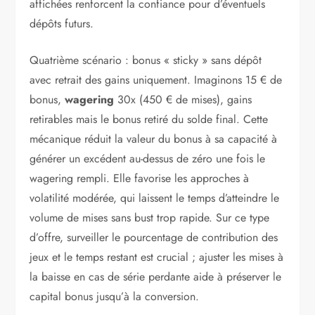
affichées renforcent la confiance pour d’éventuels
dépôts futurs.
Quatrième scénario : bonus « sticky » sans dépôt
avec retrait des gains uniquement. Imaginons 15 € de
bonus,
wagering
30x (450 € de mises), gains
retirables mais le bonus retiré du solde final. Cette
mécanique réduit la valeur du bonus à sa capacité à
générer un excédent au-dessus de zéro une fois le
wagering rempli. Elle favorise les approches à
volatilité modérée, qui laissent le temps d’atteindre le
volume de mises sans bust trop rapide. Sur ce type
d’offre, surveiller le pourcentage de contribution des
jeux et le temps restant est crucial ; ajuster les mises à
la baisse en cas de série perdante aide à préserver le
capital bonus jusqu’à la conversion.