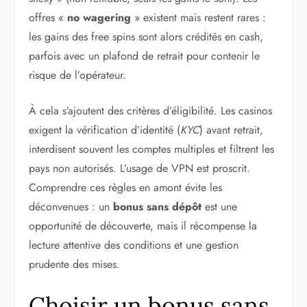
offres «
no wagering
» existent mais restent rares :
les gains des free spins sont alors crédités en cash,
parfois avec un plafond de retrait pour contenir le
risque de l’opérateur.
À cela s’ajoutent des critères d’éligibilité. Les casinos
exigent la vérification d’identité (
KYC
) avant retrait,
interdisent souvent les comptes multiples et filtrent les
pays non autorisés. L’usage de VPN est proscrit.
Comprendre ces règles en amont évite les
déconvenues : un
bonus sans dépôt
est une
opportunité de découverte, mais il récompense la
lecture attentive des conditions et une gestion
prudente des mises.
Choisir un bonus sans