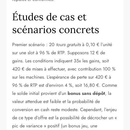
Études de cas et
scénarios concrets
Premier scénario : 20
tours gratuits
à 0,10 € l’unité
sur une slot à 96 % de RTP. Supposons 12 € de
gains. Les conditions indiquent 35x les gains, soit
420 € de mises à effectuer, avec contribution 100 %
sur les machines. L’espérance de perte sur 420 € à
96 % de RTP est d’environ 4 %, soit 16,80 €. Comme
le solde initial provient d’un
bonus sans dépôt
, la
valeur attendue est faible et la probabilité de
conversion en cash reste modeste. Cependant, l’enjeu
de ce type d’offre est la possibilité de décrocher un «
pic de variance » positif (un bonus jeu, une