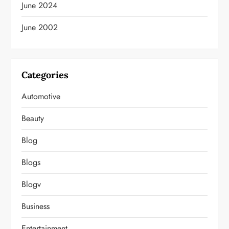
June 2024
June 2002
Categories
Automotive
Beauty
Blog
Blogs
Blogv
Business
Entertainment