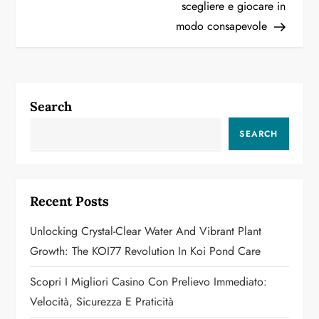
scegliere e giocare in
t
modo consapevole
n
a
Search
v
SEARCH
i
g
Recent Posts
a
Unlocking Crystal-Clear Water And Vibrant Plant
t
Growth: The KOI77 Revolution In Koi Pond Care
i
Scopri I Migliori Casino Con Prelievo Immediato:
o
Velocità, Sicurezza E Praticità