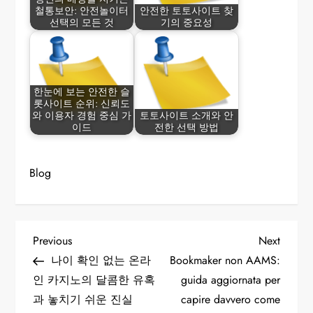
철통보안: 안전놀이터
안전한 토토사이트 찾
선택의 모든 것
기의 중요성
한눈에 보는 안전한 슬
롯사이트 순위: 신뢰도
와 이용자 경험 중심 가
토토사이트 소개와 안
이드
전한 선택 방법
Blog
P
Previous
Next
Previous
Next
Post
Post
나이 확인 없는 온라
Bookmaker non AAMS:
o
인 카지노의 달콤한 유혹
guida aggiornata per
과 놓치기 쉬운 진실
capire davvero come
s