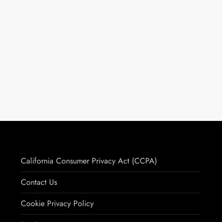
California Consumer Privacy Act (CCPA)
Contact Us
Cookie Privacy Policy