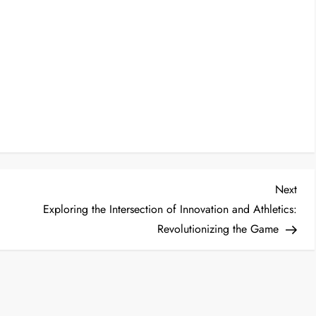
Nex
Next
Post
Exploring the Intersection of Innovation and Athletics:
Revolutionizing the Game