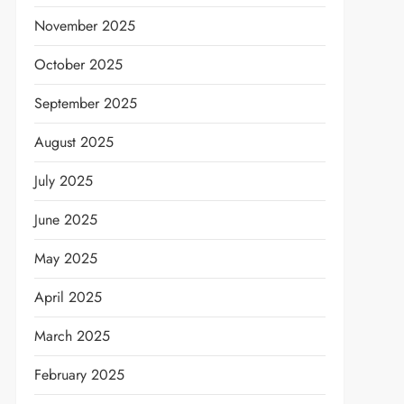
November 2025
October 2025
September 2025
August 2025
July 2025
June 2025
May 2025
April 2025
March 2025
February 2025