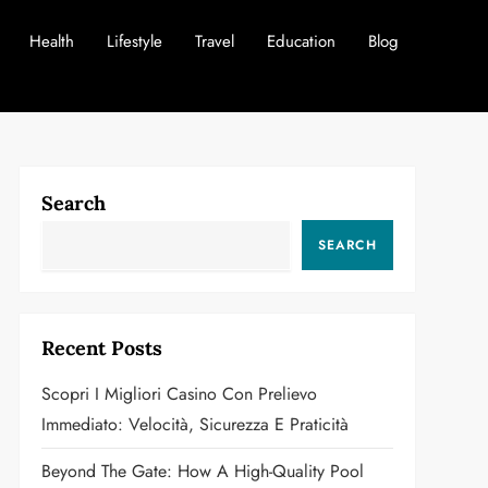
Health
Lifestyle
Travel
Education
Blog
Search
SEARCH
Recent Posts
Scopri I Migliori Casino Con Prelievo
Immediato: Velocità, Sicurezza E Praticità
Beyond The Gate: How A High-Quality Pool