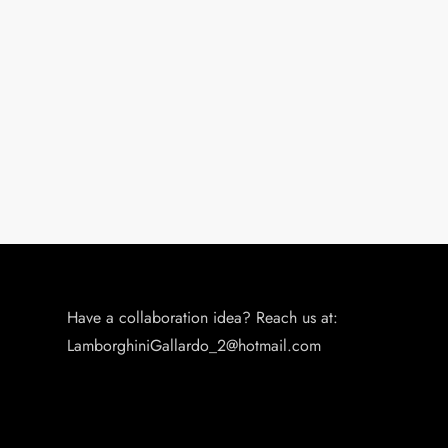
Have a collaboration idea? Reach us at:
LamborghiniGallardo_2@hotmail.com