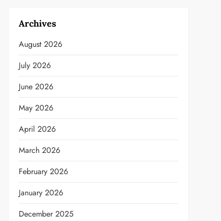
Archives
August 2026
July 2026
June 2026
May 2026
April 2026
March 2026
February 2026
January 2026
December 2025