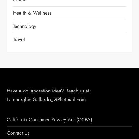
Health & Wellness
Technology
Travel
Have a collaboration idea? Reach us at:
LamborghiniGallardo_2@hotmail.com
California Consumer Privacy Act (CCPA)
Contact Us