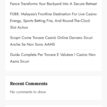
o
Fence Transforms Your Backyard Into A Secure Retreat
n
FU88: Malaysia’s Frontline Destination For Live Casino
Energy, Sports Betting Fire, And Round‑the‑Clock
Slot Action
Scopri Come Trovare Casinò Online Davvero Sicuri
Anche Se Non Sono AAMS
Guida Completa Per Trovare E Valutare I Casino Non
Aams Sicuri
Recent Comments
No comments to show.