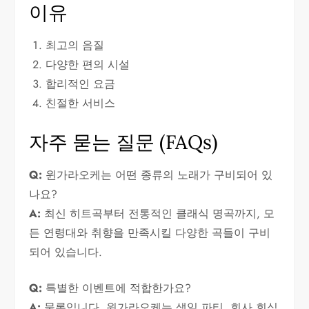
이유
최고의 음질
다양한 편의 시설
합리적인 요금
친절한 서비스
자주 묻는 질문 (FAQs)
Q:
윈가라오케는 어떤 종류의 노래가 구비되어 있
나요?
A:
최신 히트곡부터 전통적인 클래식 명곡까지, 모
든 연령대와 취향을 만족시킬 다양한 곡들이 구비
되어 있습니다.
Q:
특별한 이벤트에 적합한가요?
A:
물론입니다. 윈가라오케는 생일 파티, 회사 회식