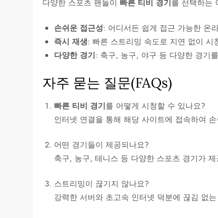
다양한 스포츠 팬들이
빠른 티비 경기
를 선택하는 
손쉬운 접근성
: 어디서든 쉽게 접근 가능한 온
즉시 재생
: 빠른 스트리밍 속도로 지연 없이 시
다양한 경기
: 축구, 농구, 야구 등 다양한 경
자주 묻는 질문(FAQs)
빠른 티비 경기
를 어떻게 시청할 수 있나요?
인터넷 연결을 통해 해당 사이트에 접속하여 손
어떤 경기들이 제공되나요?
축구, 농구, 테니스 등 다양한 스포츠 경기가 
스트리밍이 끊기지 않나요?
강력한 서버와 초고속 인터넷 덕분에 끊김 없는