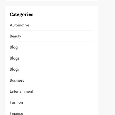
Categories
Automotive
Beauty
Blog
Blogs
Blogv
Business
Entertainment
Fashion
Finance