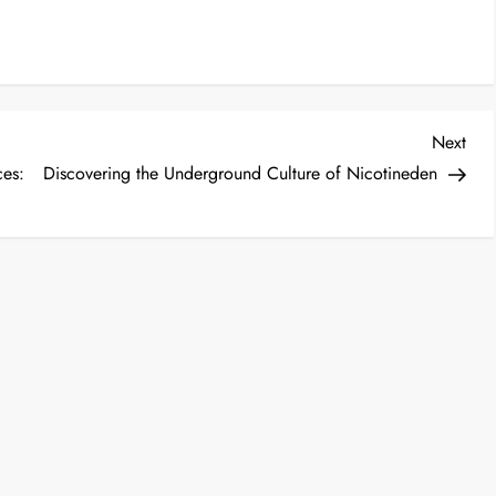
Nex
Next
Post
ces:
Discovering the Underground Culture of Nicotineden