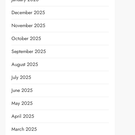
December 2025
November 2025
t
October 2025
September 2025
August 2025
July 2025
June 2025
May 2025
April 2025
March 2025