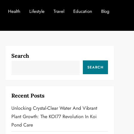
Health
Lifestyle
Travel
Education
Blog
Search
SEARCH
Recent Posts
Unlocking Crystal-Clear Water And Vibrant
Plant Growth: The KOI77 Revolution In Koi
Pond Care