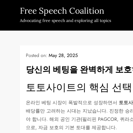
Skip
Free Speech Coalition
to
content
Advocating free speech and exploring all topics
Posted on:
May 28, 2025
당신의 베팅을 완벽하게 보호
토토사이트의 핵심 선택
온라인 베팅 시장이 폭발적으로 성장하면서
토토
배당률만 고려하는 시대는 지났습니다. 진정한 
야 합니다. 해외 공인 기관(필리핀 PAGCOR, 퀴라
으로, 자금 보호의 기본 토대를 제공합니다.