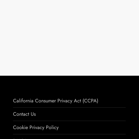
California Consumer Privacy Act (CCPA)
Contact Us
Cookie Privacy Policy