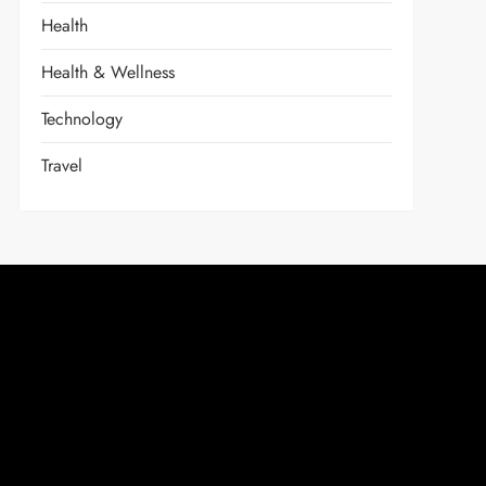
Health
Health & Wellness
Technology
Travel