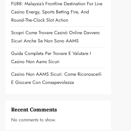
FU88: Malaysia’s Frontline Destination For Live
Casino Energy, Sports Betting Fire, And
Round‑the‑Clock Slot Action
Scopri Come Trovare Casinò Online Davvero
Sicuri Anche Se Non Sono AAMS
Guida Completa Per Trovare E Valutare I
Casino Non Aams Sicuri
Casino Non AAMS Sicuri: Come Riconoscerli
E Giocare Con Consapevolezza
Recent Comments
No comments to show.