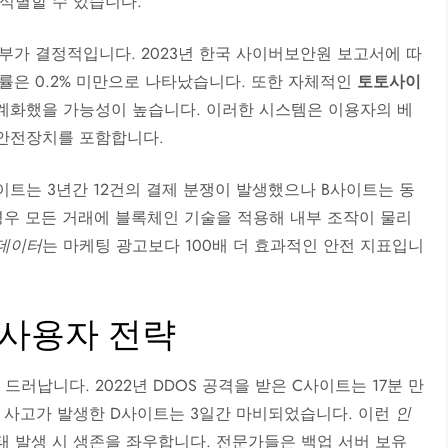
식별할 수 있습니다.
여부가 결정적입니다. 2023년 한국 사이버보안원 보고서에 따
공률은 0.2% 미만으로 나타났습니다. 또한 자체적인
토토사이
계화했을 가능성이 높습니다. 이러한 시스템은 이용자의 베
 안전장치를 포함합니다.
이트는 3년간 12건의 결제 분쟁이 발생했으나 B사이트는 동
경우 모든 거래에 블록체인 기술을 적용해 내부 조작이 물리
데이터
는 마케팅 광고보다 100배 더 효과적인 안전 지표입니
사용자 전략
드러납니다. 2022년 DDOS 공격을 받은 C사이트는 17분 만
사 사고가 발생한 D사이트는 3일간 마비되었습니다. 이런
인
태 발생 시 생존을 좌우합니다. 전문가들은 백업 서버 보유