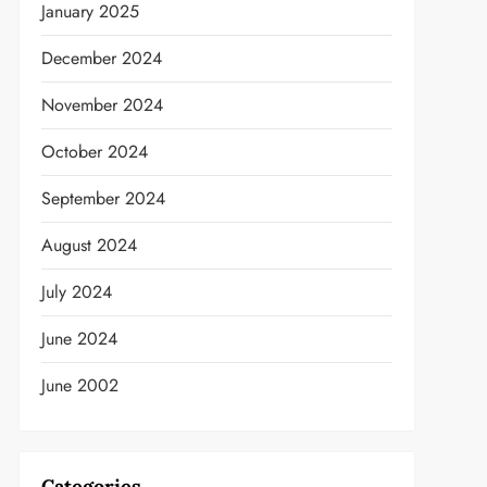
January 2025
December 2024
November 2024
October 2024
September 2024
August 2024
July 2024
June 2024
June 2002
t
Categories