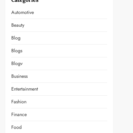
Automotive
Beauty
Blog
Blogs
Blogv
Business
Entertainment
Fashion
Finance
Food