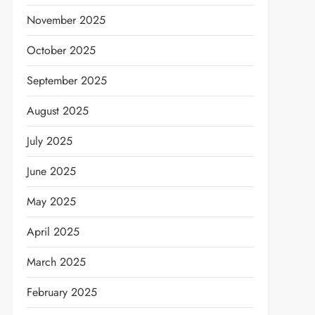
November 2025
October 2025
September 2025
August 2025
July 2025
June 2025
May 2025
April 2025
March 2025
February 2025