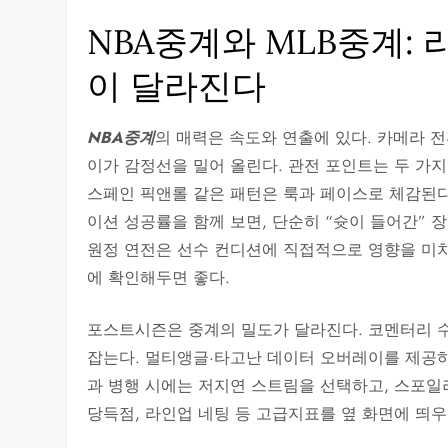
NBA중계와 MLB중계:
이 달라진다
NBA중계
의 매력은 속도와 연출에 있다. 카메라 
이가 감정선을 밀어 올린다. 관전 포인트는 두 가지
스페인 픽앤롤 같은 패턴은 룩과 페이스로 체감된다. 
이션 성공률을 함께 보면, 단순히 “슛이 들어간” 
원정 연전은 선수 컨디션에 직접적으로 영향을 미치
에 확인해두면 좋다.
포스트시즌은 중계의 밀도가 달라진다. 코멘터리 
잡는다. 멀티앵글·타고난 데이터 오버레이를 제공하
과 병행 시에는 저지연 스트림을 선택하고, 스포일
당득점, 라인업 네팅 등 고급지표를 옆 화면에 띄우