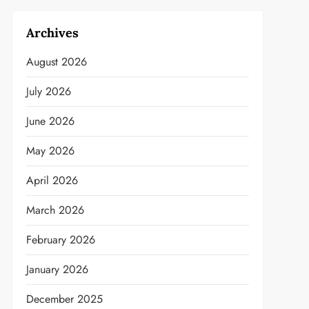
Archives
August 2026
July 2026
June 2026
May 2026
April 2026
March 2026
February 2026
January 2026
December 2025