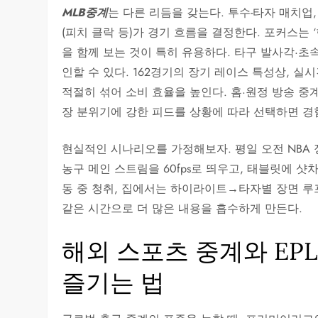
MLB중계
는 다른 리듬을 갖는다. 투수-타자 매치업,
(피치 클락 등)가 경기 흐름을 결정한다. 포커스는
을 함께 보는 것이 특히 유용하다. 타구 발사각·초
인할 수 있다. 162경기의 장기 레이스 특성상, 
적절히 섞어 소비 효율을 높인다. 홈·원정 방송 중
장 분위기에 강한 피드를 상황에 따라 선택하면 경
현실적인 시나리오를 가정해보자. 평일 오전 NBA 정
농구 메인 스트림을 60fps로 띄우고, 태블릿에 
동 중 청취, 집에서는 하이라이트→타자별 장면 루
같은 시간으로 더 많은 내용을 흡수하게 만든다.
해외 스포츠 중계와 EP
즐기는 법