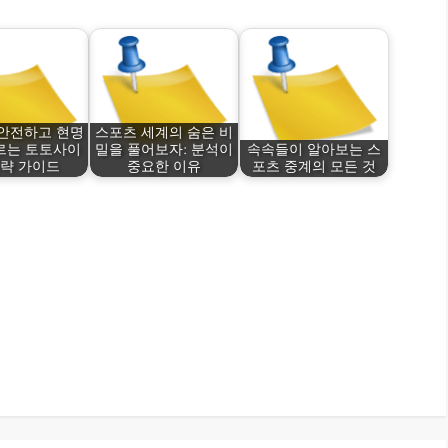
 안전하고 현명
스포츠 세계의 숨은 비
르는 토토사이
밀을 풀어보자: 분석이
속속들이 알아보는 스
전략 가이드
중요한 이유
포츠 중계의 모든 것