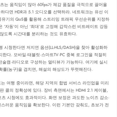
는 움직임이 많아 60fps가 체감 품질을 극적으로 끌어올
가능하다면 HDR과 5.1 오디오를 선택하라. 네트워크는 유선 이
 공유기의 QoS를 활용해 스트리밍 트래픽 우선순위를 지정하
은 ‘자동’이 아닌 ‘최대’로 고정해 갑작스런 비트레이트 강등
 않도록 시간대를 분리하는 것도 유효하다.
 시청한다면 저지연 옵션(LL-HLS/DASH)을 찾아 활성화하
한다. 모바일·태블릿·스마트TV·PC 중복 로그인을 적절히
·전술캠·라디오로 구성하는 멀티뷰가 가능하다. 여기에 실시
 샷확률(농구)을 겹치면, 해설의 해상도가 뚜렷해진다.
또는 여행 중이라면, 해당 지역의 합법 서비스 라인업을 미리
 콜의 정확성에 있다. 장비 측면에서는 HDMI 2.1 케이블,
스포츠 시청에도 효과적이다. 화면 보정은 과도한 노이즈 감소·
연스러운 움직임을 확보한다. 이런 기본만 갖춰도, 초보가 전