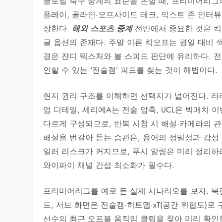
글로벌 축구 중계의 표준을 논할 때, 프리미어리그의
플레이, 골라인·오프사이드 테크, 믹스트 존 인터
장한다.
해외 스포츠 중계
전반에서 중요한 것은 킥오
글 옵션의 존재다. 주말 이른 킥오프는 평일 대비 
경은 잔디 텍스처와 볼 스피드 판단에 유리하다. 전
인할 수 있는 ‘전술캠’ 피드를 찾는 것이 해법이다.
현지 권리 구조를 이해하면 선택지가 넓어진다. 라리
업 디테일, 세리에A는 전술 압축, UCL은 빅매치
다르게 구성되므로, 반복 시청 시 해설·카메라의 
해설을 번갈아 듣는 습관은, 용어의 정밀성과 감성 
일러 리스크가 커지므로, 푸시 알림은 미리 정리하
와이파이 채널 간섭 최소화가 필수다.
프리미어리그를 예로 든 실제 시나리오를 보자. 북
드, 서브 화면은 전술캠·히트맵·xT(공간 위협도)로
선수의 최근 오프볼 움직임 클립을 찾아 미리 확인한