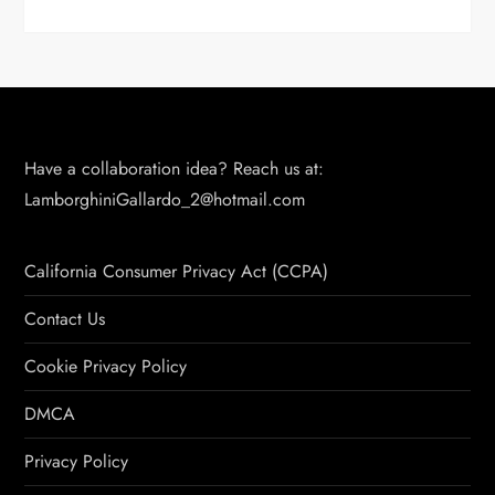
Have a collaboration idea? Reach us at:
LamborghiniGallardo_2@hotmail.com
California Consumer Privacy Act (CCPA)
Contact Us
Cookie Privacy Policy
DMCA
Privacy Policy