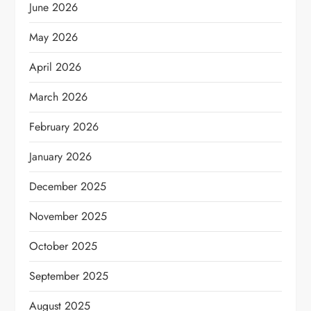
June 2026
May 2026
April 2026
March 2026
February 2026
January 2026
December 2025
November 2025
October 2025
September 2025
August 2025