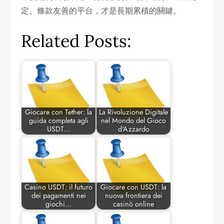
定、條款友善的平台，才是長期累積的關鍵。
Related Posts:
Giocare con Tether: la
La Rivoluzione Digitale
guida completa agli
nel Mondo del Gioco
USDT…
d'Azzardo
Casino USDT: il futuro
Giocare con USDT: la
dei pagamenti nei
nuova frontiera dei
giochi…
casinò online