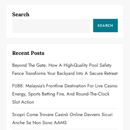
n
a
Search
v
SEARCH
i
g
Recent Posts
a
Beyond The Gate: How A High-Quality Pool Safety
Fence Transforms Your Backyard Into A Secure Retreat
t
FU88: Malaysia’s Frontline Destination For Live Casino
i
Energy, Sports Betting Fire, And Round‑the‑Clock
o
Slot Action
n
Scopri Come Trovare Casinò Online Davvero Sicuri
Anche Se Non Sono AAMS