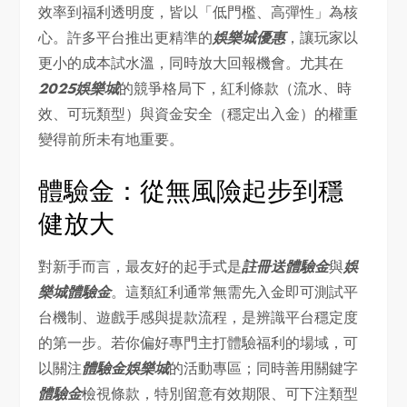
效率到福利透明度，皆以「低門檻、高彈性」為核
心。許多平台推出更精準的
娛樂城優惠
，讓玩家以
更小的成本試水溫，同時放大回報機會。尤其在
2025娛樂城
的競爭格局下，紅利條款（流水、時
效、可玩類型）與資金安全（穩定出入金）的權重
變得前所未有地重要。
體驗金：從無風險起步到穩
健放大
對新手而言，最友好的起手式是
註冊送體驗金
與
娛
樂城體驗金
。這類紅利通常無需先入金即可測試平
台機制、遊戲手感與提款流程，是辨識平台穩定度
的第一步。若你偏好專門主打體驗福利的場域，可
以關注
體驗金娛樂城
的活動專區；同時善用關鍵字
體驗金
檢視條款，特別留意有效期限、可下注類型