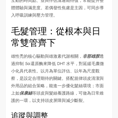
互動的時間點、並與伴侶溝通期待值，常能提升整
體體驗與滿意度。若偶發性焦慮是主因，可同步導
入呼吸訓練與壓力管理。
毛髮管理：從根本與日
常雙管齊下
雄性禿的核心驅動與雄激素代謝相關，
非那雄胺
透
過抑制 5α-還原酶來降低 DHT 水平，對延緩毛囊微
小化具代表性。以月為單位評估、以年為尺度觀
察，是設定合理期待的關鍵。搭配規律頭皮清潔與
外用品的組合策略，能進一步優化髮絲環境；市面
上如
保康絲
等頭皮與髮絲養護路線，可做為日常維
護的一環，以支持頭皮屏障與減少斷裂。
追蹤與調整