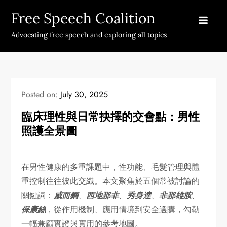
Skip
Free Speech Coalition
to
content
Advocating free speech and exploring all topics
Posted on:
July 30, 2025
臨床理性與日常抉擇的交會點：男性
照護全景圖
在男性健康的多重課題中，性功能、毛髮管理與體
重控制往往彼此交織。本文聚焦於五個常被討論的
關鍵詞：
威而鋼
、
西地那非
、
秀身達
、
非那雄胺
、
保康絲
，從作用機制、應用情境到安全選購，勾勒
一幅兼顧實證與實用的參考地圖。