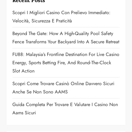
Recent Posts
g
Scopri I Migliori Casino Con Prelievo Immediato:
a
Velocità, Sicurezza E Praticità
t
Beyond The Gate: How A High-Quality Pool Safety
Fence Transforms Your Backyard Into A Secure Retreat
i
FU88: Malaysia’s Frontline Destination For Live Casino
o
Energy, Sports Betting Fire, And Round‑the‑Clock
n
Slot Action
Scopri Come Trovare Casinò Online Davvero Sicuri
Anche Se Non Sono AAMS
Guida Completa Per Trovare E Valutare I Casino Non
Aams Sicuri