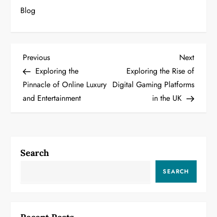
Blog
P
Previous
Next
Previous
Next
Post
Post
Exploring the
Exploring the Rise of
o
Pinnacle of Online Luxury
Digital Gaming Platforms
and Entertainment
in the UK
s
t
n
Search
a
SEARCH
v
i