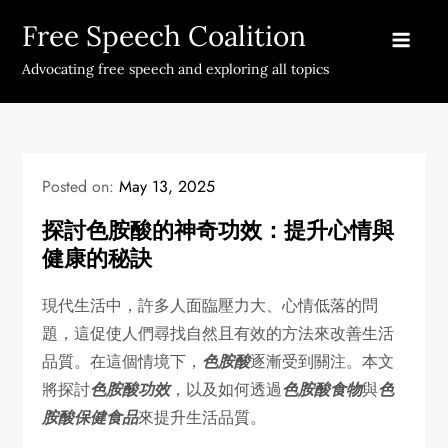
Skip
Free Speech Coalition
to
content
Advocating free speech and exploring all topics
Posted on:
May 13, 2025
探討色胺酸的神奇功效：提升心情與
健康的秘訣
現代生活中，許多人面臨壓力大、心情低落的問
題，這促使人們尋找自然且有效的方法來改善生活
品質。在這個情境下，
色胺酸
逐漸受到關注。本文
將探討
色胺酸功效
，以及如何透過
色胺酸食物
與
色
胺酸保健食品
來提升生活品質。