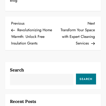
Blog
P
Previous
Next
Previous
Next
Post
Post
Revolutionizing Home
Transform Your Space
o
Warmth: Unlock Free
with Expert Cleaning
Insulation Grants
Services
s
t
n
Search
a
SEARCH
v
i
Recent Posts