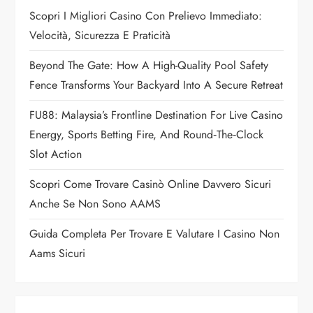
g
Scopri I Migliori Casino Con Prelievo Immediato:
a
Velocità, Sicurezza E Praticità
t
Beyond The Gate: How A High-Quality Pool Safety
Fence Transforms Your Backyard Into A Secure Retreat
i
FU88: Malaysia’s Frontline Destination For Live Casino
o
Energy, Sports Betting Fire, And Round‑the‑Clock
n
Slot Action
Scopri Come Trovare Casinò Online Davvero Sicuri
Anche Se Non Sono AAMS
Guida Completa Per Trovare E Valutare I Casino Non
Aams Sicuri