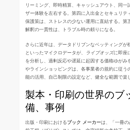
リーミング、即時精算、キャッシュアウト、同一試合内の
ザー体験を左右する。第四に入出金とセキュリティ。
保護策は、ストレスの少ない運用に直結する。第
解釈の一貫性は、トラブル時の頼りになる。
さらに近年は、データドリブンなベッティングが
といったマイクロデータが、
ライブオッズ
に即座
を分析し、過剰反応や遅延に起因する価格ゆがみ
やラインショッピングは、各事業者の規約に従う
能の活用、自己制限の設定など、健全な範囲で楽
製本・印刷の世界のブ
備、事例
出版・印刷における
ブック メーカー
は、「一冊の