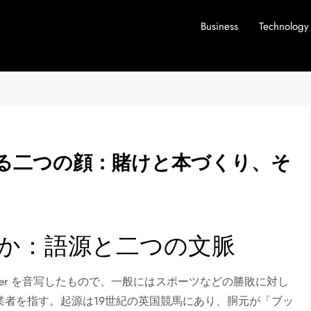
Business
Technology
ぐる二つの顔：賭けと本づくり、そ
何か：語源と二つの文脈
aker を音写したもので、一般にはスポーツなどの勝敗に対し
者を指す。起源は19世紀の英国競馬にあり、胴元が「ブッ