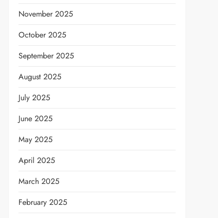
November 2025
October 2025
September 2025
August 2025
July 2025
June 2025
May 2025
April 2025
March 2025
February 2025