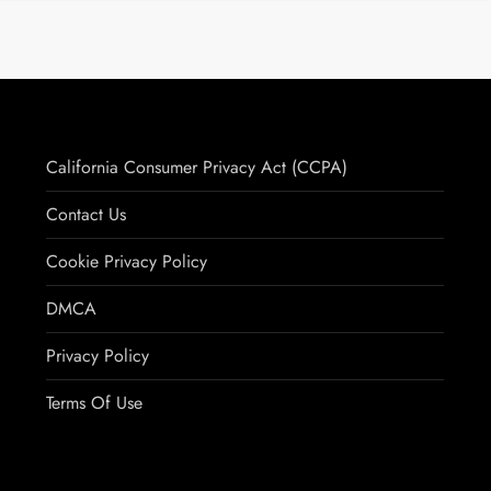
California Consumer Privacy Act (CCPA)
Contact Us
Cookie Privacy Policy
DMCA
Privacy Policy
Terms Of Use