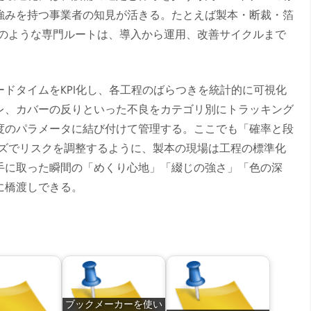
強みを持つ事業者の知見が活きる。たとえば製本・断裁・箔
のような専門ルートは、導入から運用、改善サイクルまで
ドタイムをKPI化し、各工程のばらつきを統計的に可視化
レ、カバーの反りといった不良をカテゴリ別にトラッキング
度のパラメータに結び付けて管理する。ここでも「確率と段
ズでリスクを調整するように、製本の現場は工程の標準化
手に取った瞬間の「めくり心地」「綴じの強さ」「色の深
に橋渡しできる。
ブックメーカーを使い