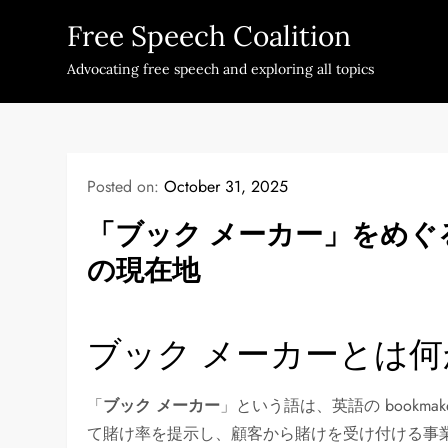
Skip
Free Speech Coalition
to
content
Advocating free speech and exploring all topics
Posted on:
October 31, 2025
「ブック メーカー」をめ
の現在地
ブック メーカーとは
「
ブック メーカー
」という語は、英語の bookm
て賭け率を提示し、顧客から賭けを受け付ける事業