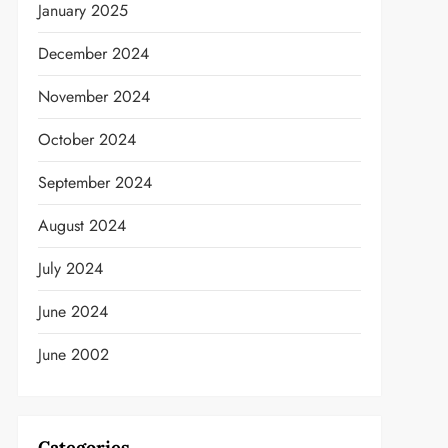
January 2025
December 2024
November 2024
October 2024
September 2024
August 2024
July 2024
June 2024
June 2002
Categories