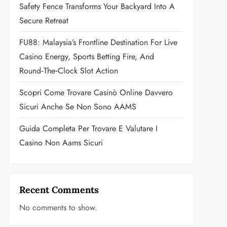
Safety Fence Transforms Your Backyard Into A
Secure Retreat
FU88: Malaysia’s Frontline Destination For Live
Casino Energy, Sports Betting Fire, And
Round‑the‑Clock Slot Action
Scopri Come Trovare Casinò Online Davvero
Sicuri Anche Se Non Sono AAMS
Guida Completa Per Trovare E Valutare I
Casino Non Aams Sicuri
Recent Comments
No comments to show.