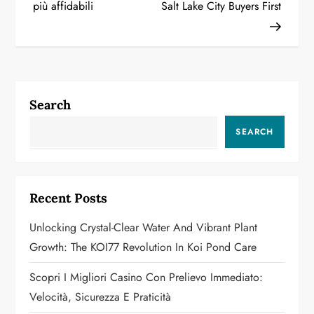
più affidabili
Salt Lake City Buyers First
t
n
a
Search
v
SEARCH
i
g
Recent Posts
a
Unlocking Crystal-Clear Water And Vibrant Plant
t
Growth: The KOI77 Revolution In Koi Pond Care
i
Scopri I Migliori Casino Con Prelievo Immediato:
o
Velocità, Sicurezza E Praticità