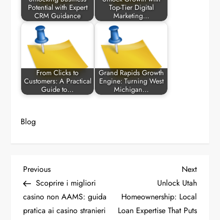
Potential with Expert
Top-Tier Digital
CRM Guidance
Marketing…
From Clicks to
Grand Rapids Growth
Customers: A Practical
Engine: Turning West
Guide to…
Michigan…
Blog
P
Previous
Next
Previous
Next
Post
Post
Scoprire i migliori
Unlock Utah
o
casino non AAMS: guida
Homeownership: Local
pratica ai casino stranieri
Loan Expertise That Puts
s