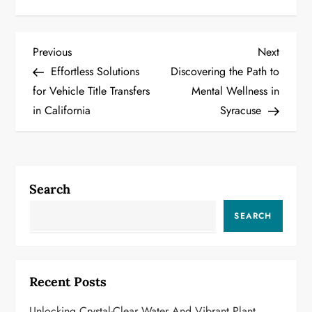
P
Previous
Next
Previous
Next
Post
Post
Effortless Solutions
Discovering the Path to
o
for Vehicle Title Transfers
Mental Wellness in
in California
Syracuse
s
t
n
Search
a
SEARCH
v
i
Recent Posts
g
Unlocking Crystal-Clear Water And Vibrant Plant