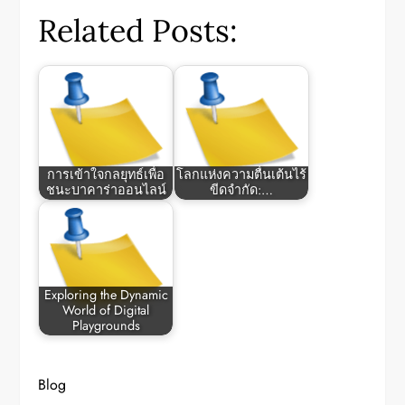
Related Posts:
การเข้าใจกลยุทธ์เพื่อ
โลกแห่งความตื่นเต้นไร้
ชนะบาคาร่าออนไลน์
ขีดจำกัด:…
Exploring the Dynamic
World of Digital
Playgrounds
Blog