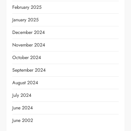
February 2025
January 2025
December 2024
November 2024
October 2024
September 2024
August 2024
July 2024
June 2024
June 2002