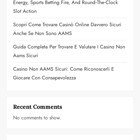
Energy, Sports Betting Fire, And Round‑the‑Clock
o
Slot Action
n
Scopri Come Trovare Casinò Online Davvero Sicuri
Anche Se Non Sono AAMS
Guida Completa Per Trovare E Valutare I Casino Non
Aams Sicuri
Casino Non AAMS Sicuri: Come Riconoscerli E
Giocare Con Consapevolezza
Recent Comments
No comments to show.