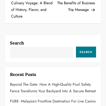
o
Culinary Voyage: A Blend
The Benefits of Business
of History, Flavor, and
Trip Massage
s
Culture
t
n
a
Search
v
SEARCH
i
g
Recent Posts
a
Beyond The Gate: How A High-Quality Pool Safety
Fence Transforms Your Backyard Into A Secure Retreat
t
FU88: Malaysia’s Frontline Destination For Live Casino
i