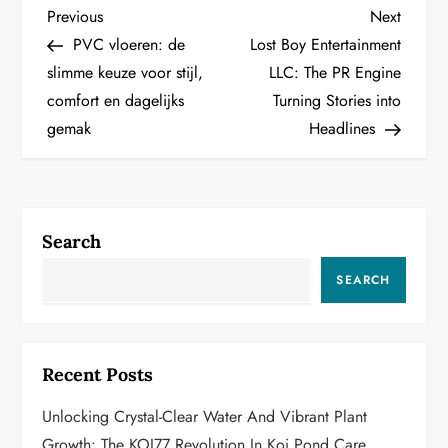
P
Previous
Next
Previous
Next
Post
Post
PVC vloeren: de
Lost Boy Entertainment
o
slimme keuze voor stijl,
LLC: The PR Engine
comfort en dagelijks
Turning Stories into
s
gemak
Headlines
t
n
a
Search
v
SEARCH
i
g
Recent Posts
a
Unlocking Crystal-Clear Water And Vibrant Plant
Growth: The KOI77 Revolution In Koi Pond Care